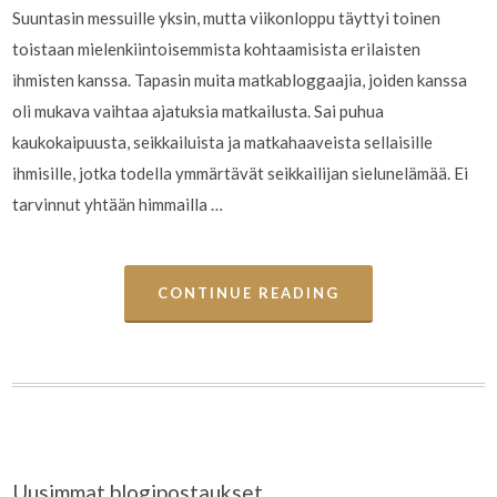
Suuntasin messuille yksin, mutta viikonloppu täyttyi toinen
toistaan mielenkiintoisemmista kohtaamisista erilaisten
ihmisten kanssa. Tapasin muita matkabloggaajia, joiden kanssa
oli mukava vaihtaa ajatuksia matkailusta. Sai puhua
kaukokaipuusta, seikkailuista ja matkahaaveista sellaisille
ihmisille, jotka todella ymmärtävät seikkailijan sielunelämää. Ei
tarvinnut yhtään himmailla …
CONTINUE READING
Uusimmat blogipostaukset