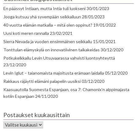
En päässyt Intiaan, mutta Intia tuli luokseni
30/01/2023
Jooga kutsuu yhä syvempään seikkailuun
28/01/2023
40 vuotta elämän matkalla – mitä olen oppinut?
19/01/2022
Uusi koti meren rannalla
23/02/2021
Sierra Nevada ja vuoden ensimmäinen seikkailu
15/01/2021
Tonttulan elämyskylä on innovatiivinen taikakeidas
30/12/2020
Potkukelkkailu Levin Utsuvaarassa vahvisti luontoyhteyttä
23/12/2020
Levin Iglut – taianomaista majoitusta erämaan laidalla
05/12/2020
Rakkaus räjäytti elämäni palapelin uusiksi
03/12/2020
Kaasuautolla Suomesta Espanjaan, osa 7: Chamonix’n alppimajasta
kotiin Espanjaan
24/11/2020
Postaukset kuukausittain