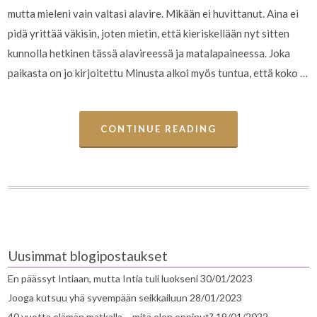
mutta mieleni vain valtasi alavire. Mikään ei huvittanut. Aina ei
pidä yrittää väkisin, joten mietin, että kieriskellään nyt sitten
kunnolla hetkinen tässä alavireessä ja matalapaineessa. Joka
paikasta on jo kirjoitettu Minusta alkoi myös tuntua, että koko …
CONTINUE READING
Uusimmat blogipostaukset
En päässyt Intiaan, mutta Intia tuli luokseni
30/01/2023
Jooga kutsuu yhä syvempään seikkailuun
28/01/2023
40 vuotta elämän matkalla – mitä olen oppinut?
19/01/2022