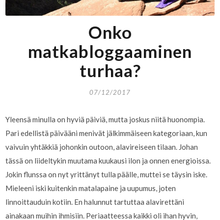
Onko
matkabloggaaminen
turhaa?
07/12/2017
Yleensä minulla on hyviä päiviä, mutta joskus niitä huonompia.
Pari edellistä päivääni menivät jälkimmäiseen kategoriaan, kun
vaivuin yhtäkkiä johonkin outoon, alavireiseen tilaan. Johan
tässä on liideltykin muutama kuukausi ilon ja onnen energioissa.
Jokin flunssa on nyt yrittänyt tulla päälle, muttei se täysin iske.
Mieleeni iski kuitenkin matalapaine ja uupumus, joten
linnoittauduin kotiin. En halunnut tartuttaa alavirettäni
ainakaan muihin ihmisiin. Periaatteessa kaikki oli ihan hyvin,