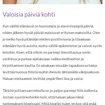
Valoisia päiviä kohti
Kun välillä elämässä on huonompia ja alavireisempiä päiviä,
niiden jälkeen hyvät päivät maistuvat erityisen makoisilta. Olen
jo melko hyvä pitämään mieleni positiivisena ja tilaamaan
elämääni hyviä asioita, mutta välillä epäonnistun ja vaivun syviin
keloihin. Koen, että silloin on parempi linnoittautua omiin
oloihinsa ja purkaa ajatuksiaan vaikka meditaation ja
kirjoittamisen kautta. En ainakaan missään tapauksessa halua
levittää huonoa fiilistä muihin ihmisiin lähtemällä väkijoukkoon.
Haluan mieluummin levittää ympärilleni iloa ja valoa.
Tätä kirjoittaessani minulla on jo paljon parempi fiilis kaikesta.
Jostain syystä kuitenkin koin, että haluan jakaa nämä
tuntemukseni blogissani. Mitä blogiini tulee, en koe sitä enää