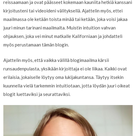
reissaamaan ja ovat päässeet kokemaan kauniita hetkiä kanssani
kirjoitusteni tai videoideni välityksellä. Ajattelin myös, ettei
maailmassa ole ketään toista minää tai ketään, joka voisi jakaa
juuri minun tarinani maailmalta. Muistin intuition vahvan
ohjauksen, joka vei minut matkalle Kaliforniaan ja johdatteli
myös perustamaan tämän blogin.
Ajattelin myös, että vaikka välillä blogimaailma kärsii
runsaudenpulasta, yksikään kirjoittaja ei ole liikaa. Kaikki ovat
erilaisia, jokaiselle löytyy oma lukijakuntansa. Täytyy itsekin
kuunnella vielä tarkemmin intuitiotaan, jotta löydän juuri oikeat
blogit luettaviksi ja seurattaviksi.