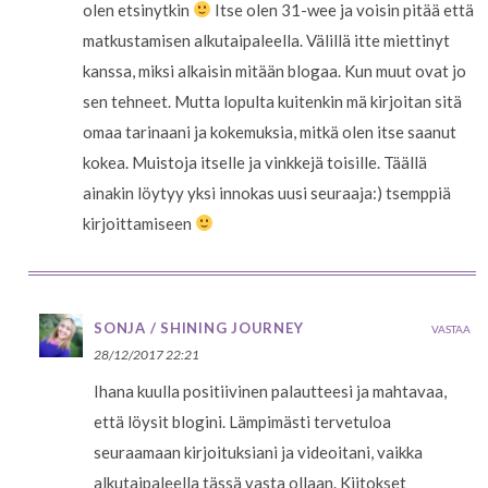
olen etsinytkin
Itse olen 31-wee ja voisin pitää että
matkustamisen alkutaipaleella. Välillä itte miettinyt
kanssa, miksi alkaisin mitään blogaa. Kun muut ovat jo
sen tehneet. Mutta lopulta kuitenkin mä kirjoitan sitä
omaa tarinaani ja kokemuksia, mitkä olen itse saanut
kokea. Muistoja itselle ja vinkkejä toisille. Täällä
ainakin löytyy yksi innokas uusi seuraaja:) tsemppiä
kirjoittamiseen
SONJA / SHINING JOURNEY
VASTAA
28/12/2017 22:21
Ihana kuulla positiivinen palautteesi ja mahtavaa,
että löysit blogini. Lämpimästi tervetuloa
seuraamaan kirjoituksiani ja videoitani, vaikka
alkutaipaleella tässä vasta ollaan. Kiitokset