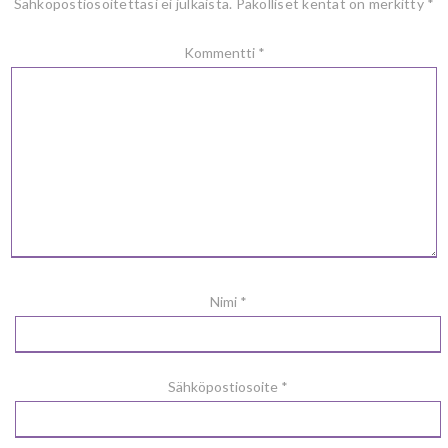
Sähköpostiosoitettasi ei julkaista.
Pakolliset kentät on merkitty
*
Kommentti
*
Nimi
*
Sähköpostiosoite
*