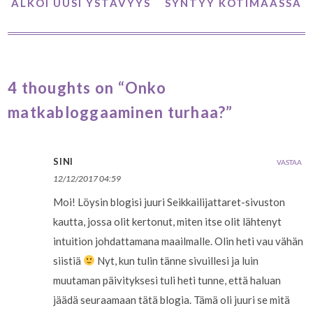
ALKOI UUSI YSTÄVYYS
SYNTYY KOTIMAASSA
4 thoughts on “Onko
matkabloggaaminen turhaa?”
SINI
VASTAA
12/12/2017 04:59
Moi! Löysin blogisi juuri Seikkailijattaret-sivuston
kautta, jossa olit kertonut, miten itse olit lähtenyt
intuition johdattamana maailmalle. Olin heti vau vähän
siistiä
Nyt, kun tulin tänne sivuillesi ja luin
muutaman päivityksesi tuli heti tunne, että haluan
jäädä seuraamaan tätä blogia. Tämä oli juuri se mitä