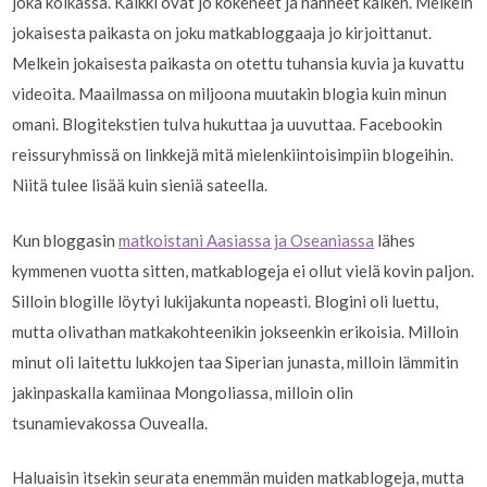
joka kolkassa. Kaikki ovat jo kokeneet ja nähneet kaiken. Melkein
jokaisesta paikasta on joku matkabloggaaja jo kirjoittanut.
Melkein jokaisesta paikasta on otettu tuhansia kuvia ja kuvattu
videoita. Maailmassa on miljoona muutakin blogia kuin minun
omani. Blogitekstien tulva hukuttaa ja uuvuttaa. Facebookin
reissuryhmissä on linkkejä mitä mielenkiintoisimpiin blogeihin.
Niitä tulee lisää kuin sieniä sateella.
Kun bloggasin
matkoistani Aasiassa ja Oseaniassa
lähes
kymmenen vuotta sitten, matkablogeja ei ollut vielä kovin paljon.
Silloin blogille löytyi lukijakunta nopeasti. Blogini oli luettu,
mutta olivathan matkakohteenikin jokseenkin erikoisia. Milloin
minut oli laitettu lukkojen taa Siperian junasta, milloin lämmitin
jakinpaskalla kamiinaa Mongoliassa, milloin olin
tsunamievakossa Ouvealla.
Haluaisin itsekin seurata enemmän muiden matkablogeja, mutta