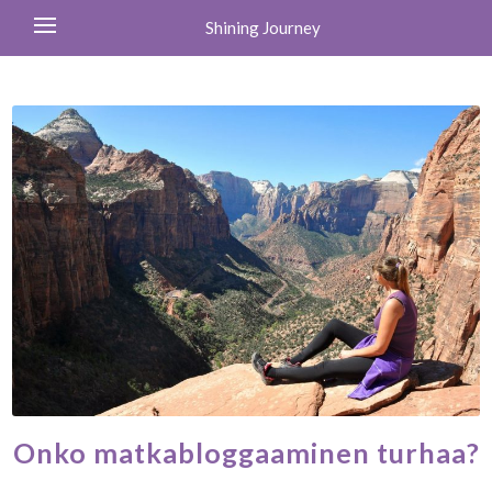
Shining Journey
Onko matkabloggaaminen turhaa?