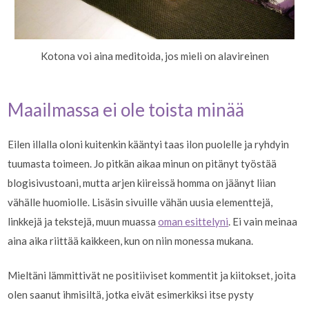
Kotona voi aina meditoida, jos mieli on alavireinen
Maailmassa ei ole toista minää
Eilen illalla oloni kuitenkin kääntyi taas ilon puolelle ja ryhdyin
tuumasta toimeen. Jo pitkän aikaa minun on pitänyt työstää
blogisivustoani, mutta arjen kiireissä homma on jäänyt liian
vähälle huomiolle.
Lisäsin sivuille vähän uusia elementtejä,
linkkejä ja tekstejä, muun muassa
oman esittelyni
. Ei vain meinaa
aina aika riittää kaikkeen, kun on niin monessa mukana.
Mieltäni lämmittivät ne positiiviset kommentit ja kiitokset, joita
olen saanut ihmisiltä, jotka eivät esimerkiksi itse pysty