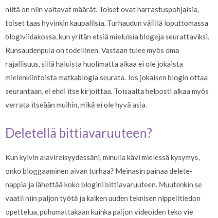
niitä on niin valtavat määrät. Toiset ovat harrastuspohjaisia,
toiset taas hyvinkin kaupallisia. Turhaudun välillä loputtomassa
blogiviidakossa, kun yritän etsiä mieluisia blogeja seurattaviksi.
Runsaudenpula on todellinen. Vastaan tulee myös oma
rajallisuus, sillä haluista huolimatta aikaa ei ole jokaista
mielenkiintoista matkablogia seurata. Jos jokaisen blogin ottaa
seurantaan, ei ehdi itse kirjoittaa. Toisaalta helposti alkaa myös
verrata itseään muihin, mikä ei ole hyvä asia.
Deletellä bittiavaruuteen?
Kun kylvin alavireisyydessäni, minulla kävi mielessä kysymys,
onko bloggaaminen aivan turhaa?
Meinasin painaa delete-
nappia ja lähettää koko blogini bittiavaruuteen. Muutenkin se
vaatii niin paljon työtä ja kaiken uuden teknisen nippelitiedon
opettelua, puhumattakaan kuinka paljon videoiden teko vie