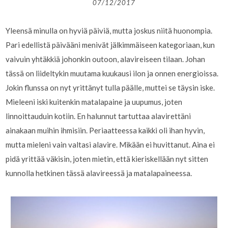
07/12/2017
Yleensä minulla on hyviä päiviä, mutta joskus niitä huonompia.
Pari edellistä päivääni menivät jälkimmäiseen kategoriaan, kun
vaivuin yhtäkkiä johonkin outoon, alavireiseen tilaan. Johan
tässä on liideltykin muutama kuukausi ilon ja onnen energioissa.
Jokin flunssa on nyt yrittänyt tulla päälle, muttei se täysin iske.
Mieleeni iski kuitenkin matalapaine ja uupumus, joten
linnoittauduin kotiin. En halunnut tartuttaa alavirettäni
ainakaan muihin ihmisiin. Periaatteessa kaikki oli ihan hyvin,
mutta mieleni vain valtasi alavire. Mikään ei huvittanut. Aina ei
pidä yrittää väkisin, joten mietin, että kieriskellään nyt sitten
kunnolla hetkinen tässä alavireessä ja matalapaineessa.