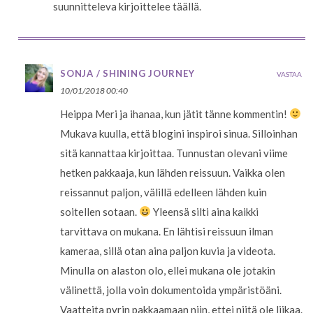
suunnitteleva kirjoittelee täällä.
SONJA / SHINING JOURNEY
VASTAA
10/01/2018 00:40
Heippa Meri ja ihanaa, kun jätit tänne kommentin!
Mukava kuulla, että blogini inspiroi sinua. Silloinhan
sitä kannattaa kirjoittaa. Tunnustan olevani viime
hetken pakkaaja, kun lähden reissuun. Vaikka olen
reissannut paljon, välillä edelleen lähden kuin
soitellen sotaan.
Yleensä silti aina kaikki
tarvittava on mukana. En lähtisi reissuun ilman
kameraa, sillä otan aina paljon kuvia ja videota.
Minulla on alaston olo, ellei mukana ole jotakin
välinettä, jolla voin dokumentoida ympäristöäni.
Vaatteita pyrin pakkaamaan niin, ettei niitä ole liikaa.