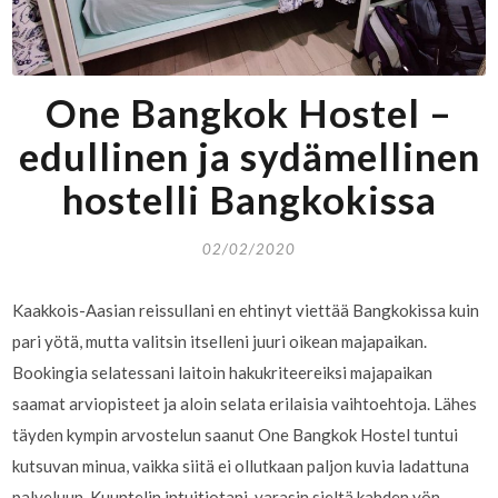
One Bangkok Hostel –
edullinen ja sydämellinen
hostelli Bangkokissa
02/02/2020
Kaakkois-Aasian reissullani en ehtinyt viettää Bangkokissa kuin
pari yötä, mutta valitsin itselleni juuri oikean majapaikan.
Bookingia selatessani laitoin hakukriteereiksi majapaikan
saamat arviopisteet ja aloin selata erilaisia vaihtoehtoja. Lähes
täyden kympin arvostelun saanut One Bangkok Hostel tuntui
kutsuvan minua, vaikka siitä ei ollutkaan paljon kuvia ladattuna
palveluun. Kuuntelin intuitiotani, varasin sieltä kahden yön