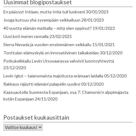
Uusimmat blogipostaukset
En päässyt Intiaan, mutta Intia tuli luokseni
30/01/2023
Jooga kutsuu yhä syvempään seikkailuun
28/01/2023
40 vuotta elämän matkalla – mitä olen oppinut?
19/01/2022
Uusi koti meren rannalla
23/02/2021
Sierra Nevada ja vuoden ensimmäinen seikkailu
15/01/2021
Tonttulan elämyskylä on innovatiivinen taikakeidas
30/12/2020
Potkukelkkailu Levin Utsuvaarassa vahvisti luontoyhteyttä
23/12/2020
Levin Iglut – taianomaista majoitusta erämaan laidalla
05/12/2020
Rakkaus räjäytti elämäni palapelin uusiksi
03/12/2020
Kaasuautolla Suomesta Espanjaan, osa 7: Chamonix’n alppimajasta
kotiin Espanjaan
24/11/2020
Postaukset kuukausittain