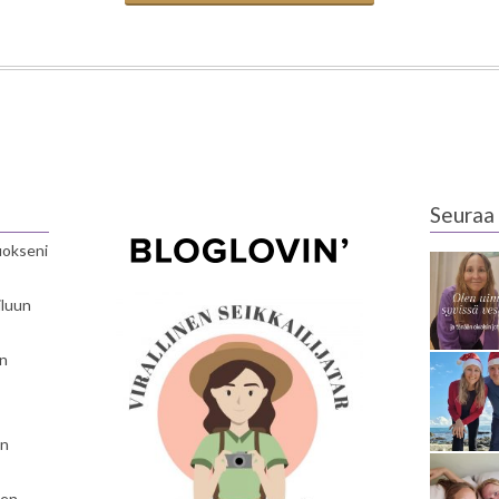
Seuraa 
luokseni
iluun
en
en
nen