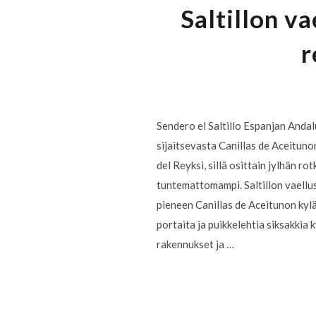
Saltillon v
r
Sendero el Saltillo Espanjan Anda
sijaitsevasta Canillas de Aceituno
del Reyksi, sillä osittain jylhän r
tuntemattomampi. Saltillon vaellu
pieneen Canillas de Aceitunon kylää
portaita ja puikkelehtia siksakkia
rakennukset ja …