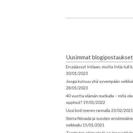
Uusimmat blogipostaukset
En päässyt Intiaan, mutta Intia tuli 
30/01/2023
Jooga kutsuu yhä syvempään seikka
28/01/2023
40 vuotta elämän matkalla – mitä ol
oppinut?
19/01/2022
Uusi koti meren rannalla
23/02/2021
Sierra Nevada ja vuoden ensimmäin
seikkailu
15/01/2021
Tonttulan elämyskylä on innovatiivi