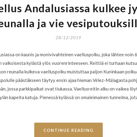
aellus Andalusiassa kulkee j
eunalla ja vie vesiputouksil
28/12/2019
lusiassa on kaunis ja monivivahteinen vaelluspolku, joka lähtee noin
n valkoisesta kylästä ylös vuorenrinteeseen. Reittiä ei turhaan kut
otkon reunalla kulkeva vaelluspolku muistuttaa paljon Kuninkaan polku
spolulle päästäkseen täytyy ensin ajaa hieman Vélez-Málagasta pohj
n, jossa parkkipaikat ovat tiukassa. Vaellusreitin alku on vaikea löyt
 kylän kapeita katuja. Pienessä kylässä on omaleimainen tunnelma, j
CONTINUE READING