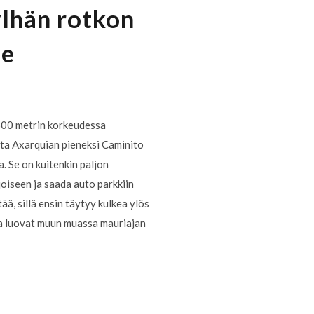
ylhän rotkon
le
 600 metrin korkeudessa
suta Axarquian pieneksi Caminito
a. Se on kuitenkin paljon
oiseen ja saada auto parkkiin
ää, sillä ensin täytyy kulkea ylös
ota luovat muun muassa mauriajan