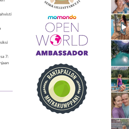
ahvisti
a
siksi
sa 7:
njaan