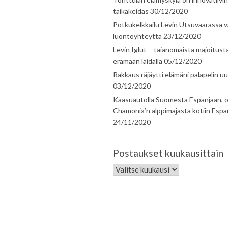
taikakeidas
30/12/2020
Potkukelkkailu Levin Utsuvaarassa v
luontoyhteyttä
23/12/2020
Levin Iglut – taianomaista majoitust
erämaan laidalla
05/12/2020
Rakkaus räjäytti elämäni palapelin uu
03/12/2020
Kaasuautolla Suomesta Espanjaan, o
Chamonix’n alppimajasta kotiin Espa
24/11/2020
Postaukset kuukausittain