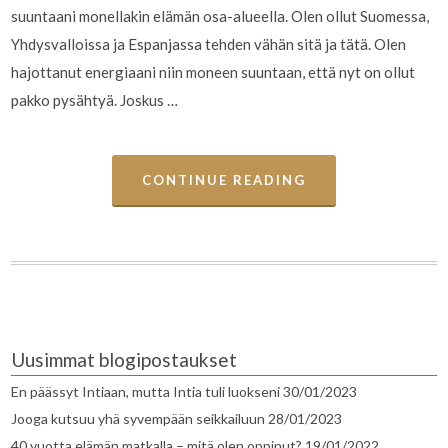
suuntaani monellakin elämän osa-alueella. Olen ollut Suomessa,
Yhdysvalloissa ja Espanjassa tehden vähän sitä ja tätä. Olen
hajottanut energiaani niin moneen suuntaan, että nyt on ollut
pakko pysähtyä. Joskus …
CONTINUE READING
Uusimmat blogipostaukset
En päässyt Intiaan, mutta Intia tuli luokseni
30/01/2023
Jooga kutsuu yhä syvempään seikkailuun
28/01/2023
40 vuotta elämän matkalla – mitä olen oppinut?
19/01/2022