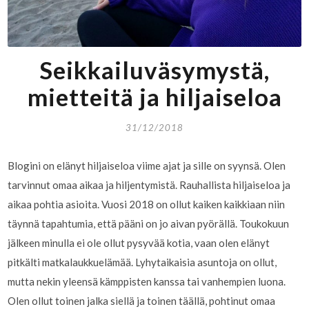
Seikkailuväsymystä,
mietteitä ja hiljaiseloa
31/12/2018
Blogini on elänyt hiljaiseloa viime ajat ja sille on syynsä. Olen
tarvinnut omaa aikaa ja hiljentymistä. Rauhallista hiljaiseloa ja
aikaa pohtia asioita. Vuosi 2018 on ollut kaiken kaikkiaan niin
täynnä tapahtumia, että pääni on jo aivan pyörällä. Toukokuun
jälkeen minulla ei ole ollut pysyvää kotia, vaan olen elänyt
pitkälti matkalaukkuelämää. Lyhytaikaisia asuntoja on ollut,
mutta nekin yleensä kämppisten kanssa tai vanhempien luona.
Olen ollut toinen jalka siellä ja toinen täällä, pohtinut omaa