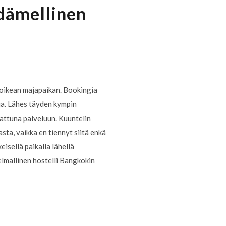
dämellinen
i oikean majapaikan. Bookingia
oja. Lähes täyden kympin
dattuna palveluun. Kuuntelin
asta, vaikka en tiennyt siitä enkä
eisellä paikalla lähellä
nelmallinen hostelli Bangkokin