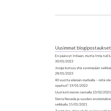
Uusimmat blogipostaukset
En päässyt Intiaan, mutta Intia tuli 
30/01/2023
Jooga kutsuu yhä syvempään seikka
28/01/2023
40 vuotta elämän matkalla – mitä ol
oppinut?
19/01/2022
Uusi koti meren rannalla
23/02/2021
Sierra Nevada ja vuoden ensimmäin
seikkailu
15/01/2021
Tonttulan elämyskylä on innovatiivi