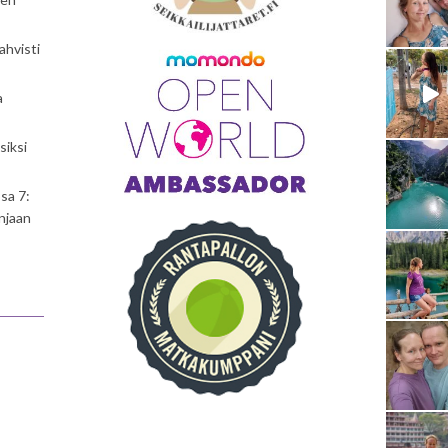
ahvisti
a
siksi
sa 7:
njaan