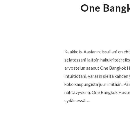
One Bangk
Kaakkois-Aasian reissullani en eht
selatessani laitoin hakukriteereik
arvostelun saanut One Bangkok Host
intuitiotani, varasin sieltä kahden
koko kaupungista juuri mitään. Paik
nähtävyyksiä. One Bangkok Hostel o
sydämessä. …