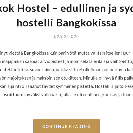
ok Hostel – edullinen ja sy
hostelli Bangkokissa
02/02/2020
inyt viettää Bangkokissa kuin pari yötä, mutta valitsin itselleni juur
si majapaikan saamat arviopisteet ja aloin selata erilaisia vaihtoeht
el tuntui kutsuvan minua, vaikka siitä ei ollutkaan paljon kuvia la
 yön majoituksen ja maksoin sen etukäteen. Minulla oli hyvä fiilis paik
an sijainti oli saanut täydet kymmenen pistettä. Hostelli sijaitsi kesk
soittautui hyväksi valinnaksi, sillä se oli edullinen, kodikas ja tun
CONTINUE READING