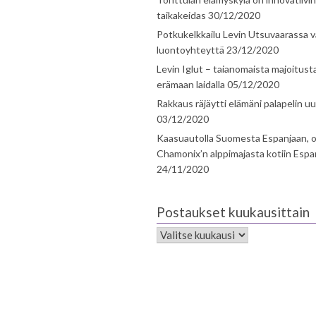
taikakeidas
30/12/2020
Potkukelkkailu Levin Utsuvaarassa v
luontoyhteyttä
23/12/2020
Levin Iglut – taianomaista majoitust
erämaan laidalla
05/12/2020
Rakkaus räjäytti elämäni palapelin uu
03/12/2020
Kaasuautolla Suomesta Espanjaan, o
Chamonix’n alppimajasta kotiin Espa
24/11/2020
Postaukset kuukausittain