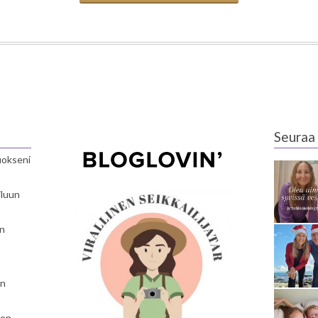
Seuraa 
luokseni
iluun
en
en
nen