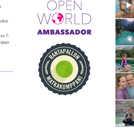
a
siksi
sa 7:
njaan