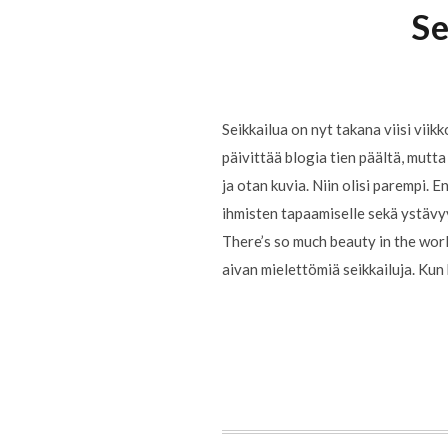
Se
Seikkailua on nyt takana viisi vii
päivittää blogia tien päältä, mutt
ja otan kuvia. Niin olisi parempi. E
ihmisten tapaamiselle sekä ystävyy
There’s so much beauty in the world
aivan mielettömiä seikkailuja. Kun