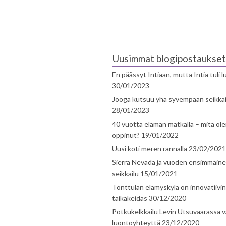
Uusimmat blogipostaukset
En päässyt Intiaan, mutta Intia tuli 
30/01/2023
Jooga kutsuu yhä syvempään seikka
28/01/2023
40 vuotta elämän matkalla – mitä ol
oppinut?
19/01/2022
Uusi koti meren rannalla
23/02/2021
Sierra Nevada ja vuoden ensimmäin
seikkailu
15/01/2021
Tonttulan elämyskylä on innovatiivi
taikakeidas
30/12/2020
Potkukelkkailu Levin Utsuvaarassa v
luontoyhteyttä
23/12/2020