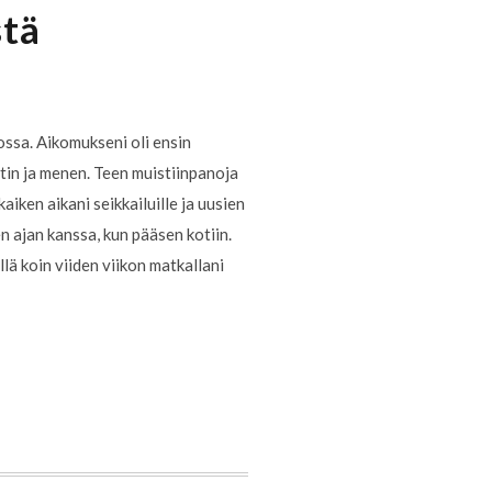
stä
ossa. Aikomukseni oli ensin
utin ja menen. Teen muistiinpanoja
kaiken aikani seikkailuille ja uusien
n ajan kanssa, kun pääsen kotiin.
lä koin viiden viikon matkallani