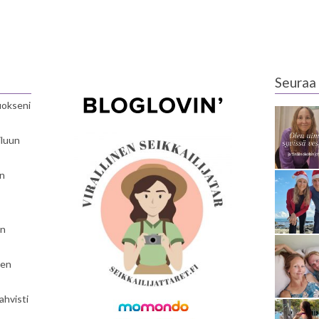
Seuraa 
luokseni
iluun
en
en
nen
ahvisti