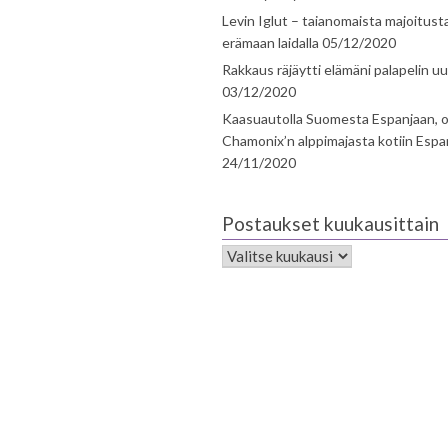
Levin Iglut – taianomaista majoitust
erämaan laidalla
05/12/2020
Rakkaus räjäytti elämäni palapelin uu
03/12/2020
Kaasuautolla Suomesta Espanjaan, o
Chamonix’n alppimajasta kotiin Espa
24/11/2020
Postaukset kuukausittain