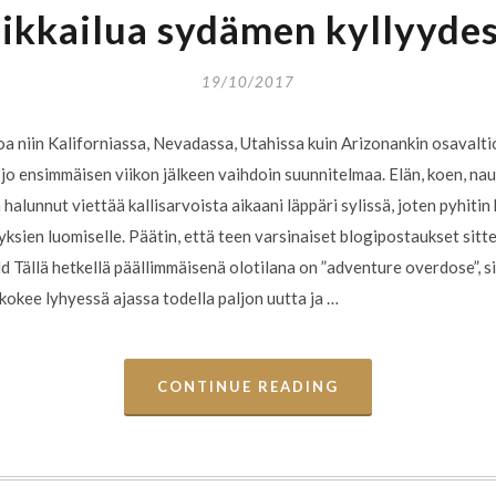
ikkailua sydämen kyllyyde
19/10/2017
kkoa niin Kaliforniassa, Nevadassa, Utahissa kuin Arizonankin osavalti
a jo ensimmäisen viikon jälkeen vaihdoin suunnitelmaa. Elän, koen, na
n halunnut viettää kallisarvoista aikaani läppäri sylissä, joten pyhitin 
ksien luomiselle. Päätin, että teen varsinaiset blogipostaukset sitte
 Tällä hetkellä päällimmäisenä olotilana on ”adventure overdose”, sil
 kokee lyhyessä ajassa todella paljon uutta ja …
CONTINUE READING