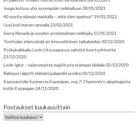
Jooga kutsuu yhä syvempään seikkailuun
28/01/2023
40 vuotta elämän matkalla – mitä olen oppinut?
19/01/2022
Uusi koti meren rannalla
23/02/2021
Sierra Nevada ja vuoden ensimmäinen seikkailu
15/01/2021
Tonttulan elämyskylä on innovatiivinen taikakeidas
30/12/2020
Potkukelkkailu Levin Utsuvaarassa vahvisti luontoyhteyttä
23/12/2020
Levin Iglut – taianomaista majoitusta erämaan laidalla
05/12/2020
Rakkaus räjäytti elämäni palapelin uusiksi
03/12/2020
Kaasuautolla Suomesta Espanjaan, osa 7: Chamonix’n alppimajasta
kotiin Espanjaan
24/11/2020
Postaukset kuukausittain