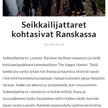
Seikkailijattaret
kohtasivat Ranskassa
30/06/2018
Seikkailijattaret, Lounais-Ranskan idyllinen maaseutu ja siellä
kohtaamispaikkana tunnelmallinen The Happy Hamlet. Tästä
kombosta syntyi jotain niin ihanaa ja kaunista, etteivät sanat
riitä niitä tunnelmia kuvaamaan. Haluan kuitenkin jakaa tämänkin
tarinan. Kaikki sai alkunsa jo joululomalla, kun reissunaisten
Seikkailijattaret-ryhmässä viriteltiin miittiä. Ihana ja
avosydäminen Suska Karjalainen laittoi kaiken alulle, kun hän
lupasi avata Lounais-Ranskan maaseudulla sijaitsevan kotinsa