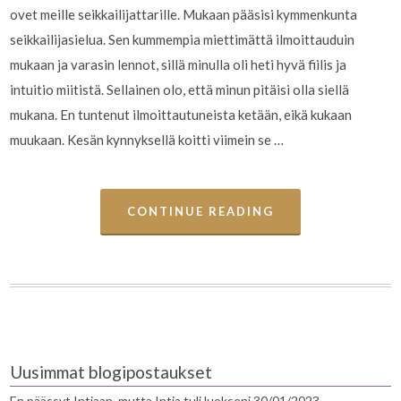
ovet meille seikkailijattarille. Mukaan pääsisi kymmenkunta
seikkailijasielua. Sen kummempia miettimättä ilmoittauduin
mukaan ja varasin lennot, sillä minulla oli heti hyvä fiilis ja
intuitio miitistä. Sellainen olo, että minun pitäisi olla siellä
mukana. En tuntenut ilmoittautuneista ketään, eikä kukaan
muukaan. Kesän kynnyksellä koitti viimein se …
CONTINUE READING
Uusimmat blogipostaukset
En päässyt Intiaan, mutta Intia tuli luokseni
30/01/2023