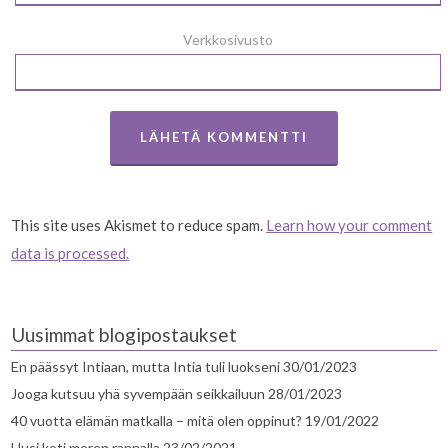
Verkkosivusto
This site uses Akismet to reduce spam.
Learn how your comment
data is processed.
Uusimmat blogipostaukset
En päässyt Intiaan, mutta Intia tuli luokseni
30/01/2023
Jooga kutsuu yhä syvempään seikkailuun
28/01/2023
40 vuotta elämän matkalla – mitä olen oppinut?
19/01/2022
Uusi koti meren rannalla
23/02/2021