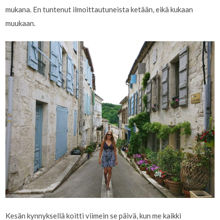
mukana. En tuntenut ilmoittautuneista ketään, eikä kukaan
muukaan.
Kesän kynnyksellä koitti viimein se päivä, kun me kaikki