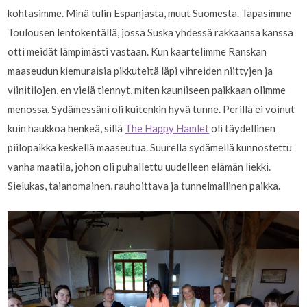
kohtasimme. Minä tulin Espanjasta, muut Suomesta. Tapasimme
Toulousen lentokentällä, jossa Suska yhdessä rakkaansa kanssa
otti meidät lämpimästi vastaan. Kun kaartelimme Ranskan
maaseudun kiemuraisia pikkuteitä läpi vihreiden niittyjen ja
viinitilojen, en vielä tiennyt, miten kauniiseen paikkaan olimme
menossa. Sydämessäni oli kuitenkin hyvä tunne. Perillä ei voinut
kuin haukkoa henkeä, sillä
The Happy Hamlet
oli täydellinen
piilopaikka keskellä maaseutua. Suurella sydämellä kunnostettu
vanha maatila, johon oli puhallettu uudelleen elämän liekki.
Sielukas, taianomainen, rauhoittava ja tunnelmallinen paikka.