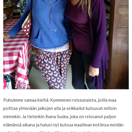
Puhuimme samaa kieltä. Kymmenen reissunaista, joilla maa
polttaa yhtenään jalkojen alla ja seikkailut kutsuvat milloin
minnekin. Ja tietenkin ihana Suska, joka on reissanut paljon
elämänsä aikana ja halusi nyt kutsua maailman kotiinsa meidän