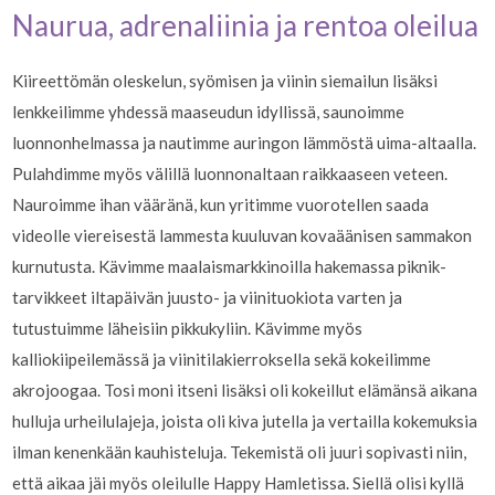
Naurua, adrenaliinia ja rentoa oleilua
Kiireettömän oleskelun, syömisen ja viinin siemailun lisäksi
lenkkeilimme yhdessä maaseudun idyllissä, saunoimme
luonnonhelmassa ja nautimme auringon lämmöstä uima-altaalla.
Pulahdimme myös välillä luonnonaltaan raikkaaseen veteen.
Nauroimme ihan vääränä, kun yritimme vuorotellen saada
videolle viereisestä lammesta kuuluvan kovaäänisen sammakon
kurnutusta. Kävimme maalaismarkkinoilla hakemassa piknik-
tarvikkeet iltapäivän juusto- ja viinituokiota varten ja
tutustuimme läheisiin pikkukyliin. Kävimme myös
kalliokiipeilemässä ja viinitilakierroksella sekä kokeilimme
akrojoogaa. Tosi moni itseni lisäksi oli kokeillut elämänsä aikana
hulluja urheilulajeja, joista oli kiva jutella ja vertailla kokemuksia
ilman kenenkään kauhisteluja. Tekemistä oli juuri sopivasti niin,
että aikaa jäi myös oleilulle Happy Hamletissa. Siellä olisi kyllä