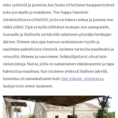
edes syömisiä ja juomisia, kun Suska oli hoitanut kauppaostokset
koko porukalle jo etukäteen. The Happy Hamletin
oleskelutiloissa oli keittiö, josta sai hakea ruokaa ja juomaa, kun
nälkä yllätti. Eipä se kyllä yllättänyt koskaan, kun aamupalalle,
lounaalle ja illalliselle sai kävellä valmiiseen pöytään herkkujen
ääreen. Söimme aina ajan kanssa ranskalaiseen tyyliin ja
nautimme paikallisista viineistä. Jaoimme tarinoita maailmalta ja
reissuilta, itkimme ja nauroimme. Seikkailijattaret olivat kuin
sielunsiskoja. Naisia, joilla on samanlainen elämänasenne ja tapa
hahmottaa maailmaa. Kun istuimme yhdessä illallisen äärellä,
tunnelma oli samankaltainen kuin
Vain elämää -ohjelmassa
,
lauluja tosin emme laulaneet.