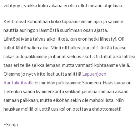
viihtynyt, vaikka koko aikana ei olisi ollut mitään ohjelmaa.
Kelit olivat kohdallaan koko tapaamisemme ajan ja saimme
nauttia auringon lämmöstä suurimman osan ajasta.
Lähtöpäivänä taivas alkoi itkeä, kun eron hetki lähestyi. Oli
tullut lähtöhalien aika. Mieli oli haikea, kun piti jättää taakse
rakas piilopaikkamme ja ihanat sielunsiskot. Oli tullut aika lähteä
taas eri teille seikkailemaan, mutta varmasti kohtaamme vielä.
Olemme jo nyt viritelleet uutta miittiä
Lapuanjoen
Rantakeitaalle
eli meidän paikkaamme Suomeen. Haastavaa on
tietenkin saada kymmenkunta seikkailijasielua samaan aikaan
samaan paikkaan, mutta eiköhän sekin ole mahdollista. Niin
hauskaa meillä oli, että uusiksi on otettava ehdottomasti!
~Sonja