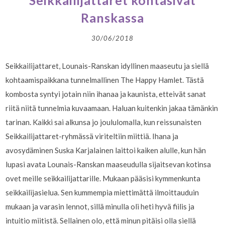
Seikkailijattaret kohtasivat
Ranskassa
30/06/2018
Seikkailijattaret, Lounais-Ranskan idyllinen maaseutu ja siellä
kohtaamispaikkana tunnelmallinen The Happy Hamlet. Tästä
kombosta syntyi jotain niin ihanaa ja kaunista, etteivät sanat
riitä niitä tunnelmia kuvaamaan. Haluan kuitenkin jakaa tämänkin
tarinan. Kaikki sai alkunsa jo joululomalla, kun reissunaisten
Seikkailijattaret-ryhmässä viriteltiin miittiä. Ihana ja
avosydäminen Suska Karjalainen laittoi kaiken alulle, kun hän
lupasi avata Lounais-Ranskan maaseudulla sijaitsevan kotinsa
ovet meille seikkailijattarille. Mukaan pääsisi kymmenkunta
seikkailijasielua. Sen kummempia miettimättä ilmoittauduin
mukaan ja varasin lennot, sillä minulla oli heti hyvä fiilis ja
intuitio miitistä. Sellainen olo, että minun pitäisi olla siellä