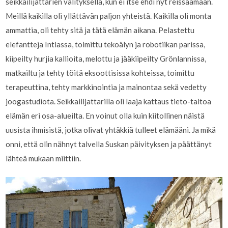
seikkailijattarien välityksellä, kun ei itse ehdi nyt reissaamaan.
Meillä kaikilla oli yllättävän paljon yhteistä. Kaikilla oli monta
ammattia, oli tehty sitä ja tätä elämän aikana. Pelastettu
elefantteja Intiassa, toimittu tekoälyn ja robotiikan parissa,
kiipeilty hurjia kallioita, melottu ja jääkiipeilty Grönlannissa,
matkailtu ja tehty töitä eksoottisissa kohteissa, toimittu
terapeuttina, tehty markkinointia ja mainontaa sekä vedetty
joogastudiota. Seikkailijattarilla oli laaja kattaus tieto-taitoa
elämän eri osa-alueilta. En voinut olla kuin kiitollinen näistä
uusista ihmisistä, jotka olivat yhtäkkiä tulleet elämääni. Ja mikä
onni, että olin nähnyt talvella Suskan päivityksen ja päättänyt
lähteä mukaan miittiin.