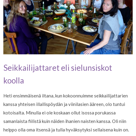
Seikkailijattaret eli sielunsiskot
koolla
Heti ensimmäisenä iltana, kun kokoonnuimme seikkailijattarien
kanssa yhteisen illallispöydän ja viinilasien ääreen, olo tuntui
kotoisalta. Minulla ei ole koskaan ollut isossa porukassa
samanlaista fiilistä kuin näiden ihanien naisten kanssa. Oli niin
helppo olla oma itsensä ja tulla hyväksytyksi sellaisena kuin on.