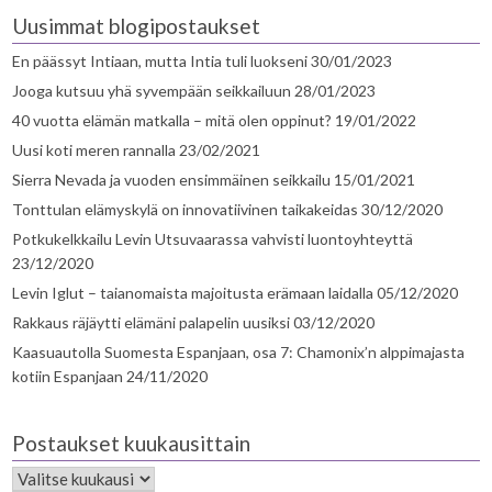
Uusimmat blogipostaukset
En päässyt Intiaan, mutta Intia tuli luokseni
30/01/2023
Jooga kutsuu yhä syvempään seikkailuun
28/01/2023
40 vuotta elämän matkalla – mitä olen oppinut?
19/01/2022
Uusi koti meren rannalla
23/02/2021
Sierra Nevada ja vuoden ensimmäinen seikkailu
15/01/2021
Tonttulan elämyskylä on innovatiivinen taikakeidas
30/12/2020
Potkukelkkailu Levin Utsuvaarassa vahvisti luontoyhteyttä
23/12/2020
Levin Iglut – taianomaista majoitusta erämaan laidalla
05/12/2020
Rakkaus räjäytti elämäni palapelin uusiksi
03/12/2020
Kaasuautolla Suomesta Espanjaan, osa 7: Chamonix’n alppimajasta
kotiin Espanjaan
24/11/2020
Postaukset kuukausittain