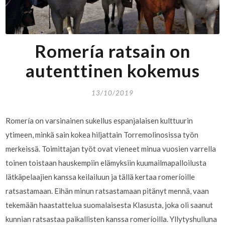
Romería ratsain on
autenttinen kokemus
13/10/2019
Romería on varsinainen sukellus espanjalaisen kulttuurin
ytimeen, minkä sain kokea hiljattain Torremolinosissa työn
merkeissä. Toimittajan työt ovat vieneet minua vuosien varrella
toinen toistaan hauskempiin elämyksiin kuumailmapalloilusta
lätkäpelaajien kanssa keilailuun ja tällä kertaa romeríoille
ratsastamaan. Eihän minun ratsastamaan pitänyt mennä, vaan
tekemään haastattelua suomalaisesta Klasusta, joka oli saanut
kunnian ratsastaa paikallisten kanssa romeríoilla. Yllytyshulluna