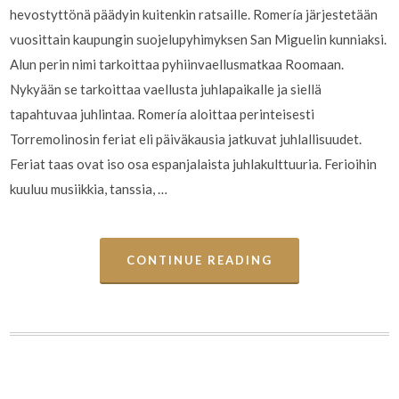
hevostyttönä päädyin kuitenkin ratsaille. Romería järjestetään
vuosittain kaupungin suojelupyhimyksen San Miguelin kunniaksi.
Alun perin nimi tarkoittaa pyhiinvaellusmatkaa Roomaan.
Nykyään se tarkoittaa vaellusta juhlapaikalle ja siellä
tapahtuvaa juhlintaa. Romería aloittaa perinteisesti
Torremolinosin feriat eli päiväkausia jatkuvat juhlallisuudet.
Feriat taas ovat iso osa espanjalaista juhlakulttuuria. Ferioihin
kuuluu musiikkia, tanssia, …
CONTINUE READING