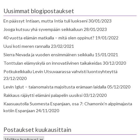
Uusimmat blogipostaukset
En päässyt Intiaan, mutta Intia tuli luokseni
30/01/2023
Jooga kutsuu yhä syvempään seikkailuun
28/01/2023
40 vuotta elämän matkalla – mitä olen oppinut?
19/01/2022
Uusi koti meren rannalla
23/02/2021
Sierra Nevada ja vuoden ensimmäinen seikkailu
15/01/2021
Tonttulan elämyskylä on innovatiivinen taikakeidas
30/12/2020
Potkukelkkailu Levin Utsuvaarassa vahvisti luontoyhteyttä
23/12/2020
Levin Iglut – taianomaista majoitusta erämaan laidalla
05/12/2020
Rakkaus räjäytti elämäni palapelin uusiksi
03/12/2020
Kaasuautolla Suomesta Espanjaan, osa 7: Chamonix’n alppimajasta
kotiin Espanjaan
24/11/2020
Postaukset kuukausittain