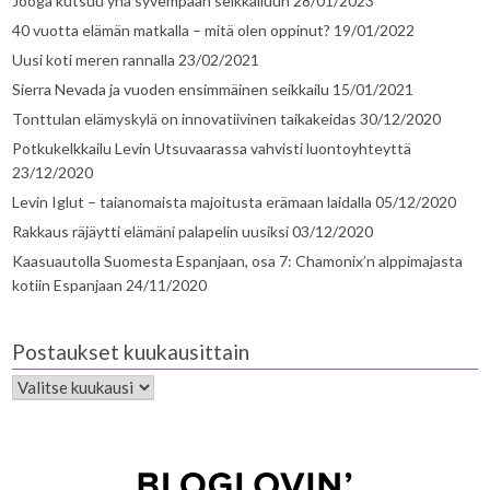
Jooga kutsuu yhä syvempään seikkailuun
28/01/2023
40 vuotta elämän matkalla – mitä olen oppinut?
19/01/2022
Uusi koti meren rannalla
23/02/2021
Sierra Nevada ja vuoden ensimmäinen seikkailu
15/01/2021
Tonttulan elämyskylä on innovatiivinen taikakeidas
30/12/2020
Potkukelkkailu Levin Utsuvaarassa vahvisti luontoyhteyttä
23/12/2020
Levin Iglut – taianomaista majoitusta erämaan laidalla
05/12/2020
Rakkaus räjäytti elämäni palapelin uusiksi
03/12/2020
Kaasuautolla Suomesta Espanjaan, osa 7: Chamonix’n alppimajasta
kotiin Espanjaan
24/11/2020
Postaukset kuukausittain