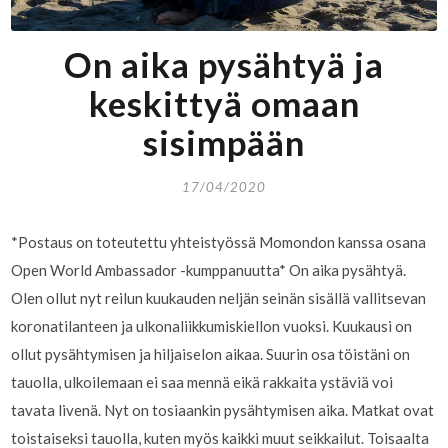
On aika pysähtyä ja
keskittyä omaan
sisimpään
17/04/2020
*Postaus on toteutettu yhteistyössä Momondon kanssa osana
Open World Ambassador -kumppanuutta* On aika pysähtyä.
Olen ollut nyt reilun kuukauden neljän seinän sisällä vallitsevan
koronatilanteen ja ulkonaliikkumiskiellon vuoksi. Kuukausi on
ollut pysähtymisen ja hiljaiselon aikaa. Suurin osa töistäni on
tauolla, ulkoilemaan ei saa mennä eikä rakkaita ystäviä voi
tavata livenä. Nyt on tosiaankin pysähtymisen aika. Matkat ovat
toistaiseksi tauolla, kuten myös kaikki muut seikkailut. Toisaalta