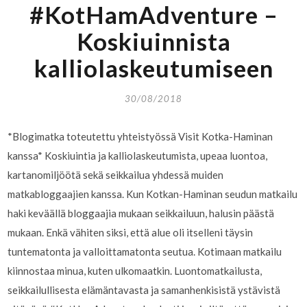
#KotHamAdventure –
Koskiuinnista
kalliolaskeutumiseen
30/08/2018
*Blogimatka toteutettu yhteistyössä Visit Kotka-Haminan
kanssa* Koskiuintia ja kalliolaskeutumista, upeaa luontoa,
kartanomiljöötä sekä seikkailua yhdessä muiden
matkabloggaajien kanssa. Kun Kotkan-Haminan seudun matkailu
haki keväällä bloggaajia mukaan seikkailuun, halusin päästä
mukaan. Enkä vähiten siksi, että alue oli itselleni täysin
tuntematonta ja valloittamatonta seutua. Kotimaan matkailu
kiinnostaa minua, kuten ulkomaatkin. Luontomatkailusta,
seikkailullisesta elämäntavasta ja samanhenkisistä ystävistä