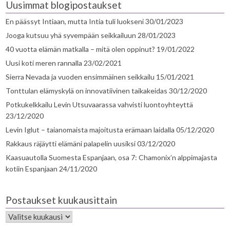
Uusimmat blogipostaukset
En päässyt Intiaan, mutta Intia tuli luokseni
30/01/2023
Jooga kutsuu yhä syvempään seikkailuun
28/01/2023
40 vuotta elämän matkalla – mitä olen oppinut?
19/01/2022
Uusi koti meren rannalla
23/02/2021
Sierra Nevada ja vuoden ensimmäinen seikkailu
15/01/2021
Tonttulan elämyskylä on innovatiivinen taikakeidas
30/12/2020
Potkukelkkailu Levin Utsuvaarassa vahvisti luontoyhteyttä
23/12/2020
Levin Iglut – taianomaista majoitusta erämaan laidalla
05/12/2020
Rakkaus räjäytti elämäni palapelin uusiksi
03/12/2020
Kaasuautolla Suomesta Espanjaan, osa 7: Chamonix’n alppimajasta
kotiin Espanjaan
24/11/2020
Postaukset kuukausittain