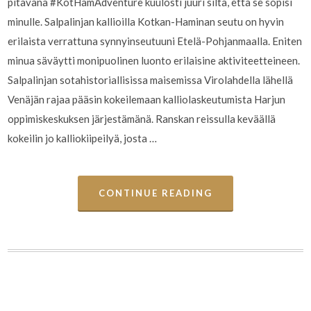
pitävänä #KotHamAdventure kuulosti juuri siltä, että se sopisi
minulle. Salpalinjan kallioilla Kotkan-Haminan seutu on hyvin
erilaista verrattuna synnyinseutuuni Etelä-Pohjanmaalla. Eniten
minua säväytti monipuolinen luonto erilaisine aktiviteetteineen.
Salpalinjan sotahistoriallisissa maisemissa Virolahdella lähellä
Venäjän rajaa pääsin kokeilemaan kalliolaskeutumista Harjun
oppimiskeskuksen järjestämänä. Ranskan reissulla keväällä
kokeilin jo kalliokiipeilyä, josta …
CONTINUE READING