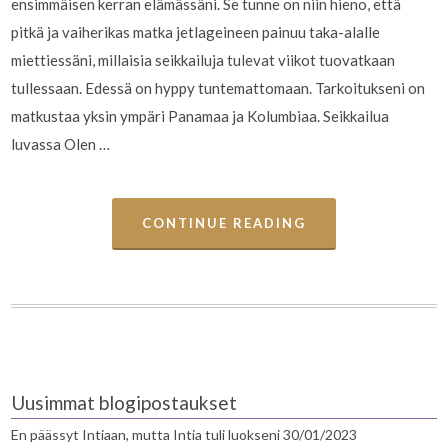
ensimmäisen kerran elämässäni. Se tunne on niin hieno, että
pitkä ja vaiherikas matka jetlageineen painuu taka-alalle
miettiessäni, millaisia seikkailuja tulevat viikot tuovatkaan
tullessaan. Edessä on hyppy tuntemattomaan. Tarkoitukseni on
matkustaa yksin ympäri Panamaa ja Kolumbiaa. Seikkailua
luvassa Olen …
CONTINUE READING
Uusimmat blogipostaukset
En päässyt Intiaan, mutta Intia tuli luokseni
30/01/2023