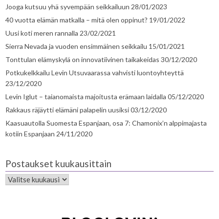
Jooga kutsuu yhä syvempään seikkailuun
28/01/2023
40 vuotta elämän matkalla – mitä olen oppinut?
19/01/2022
Uusi koti meren rannalla
23/02/2021
Sierra Nevada ja vuoden ensimmäinen seikkailu
15/01/2021
Tonttulan elämyskylä on innovatiivinen taikakeidas
30/12/2020
Potkukelkkailu Levin Utsuvaarassa vahvisti luontoyhteyttä
23/12/2020
Levin Iglut – taianomaista majoitusta erämaan laidalla
05/12/2020
Rakkaus räjäytti elämäni palapelin uusiksi
03/12/2020
Kaasuautolla Suomesta Espanjaan, osa 7: Chamonix’n alppimajasta
kotiin Espanjaan
24/11/2020
Postaukset kuukausittain