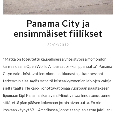
Panama City ja
ensimmäiset fiilikset
22/04/2019
*Matka on toteutettu kaupallisessa yhteistyössä momondon
kanssa osana Open World Ambassador -kumppanuutta* Panama
Cityn valot loistavat lentokoneen ikkunasta ja katsoessani
tarkemmin alas, myös mereltä loistaa kymmenien laivojen valoja
sieltä täältä. Ne kaikki jonottavat omaa vuoroaan päästäkseen
lipumaan läpi Panaman kanavan. Minut valtaa innostunut tunne
siitä, että pian pääsen kokemaan jotain aivan uutta. En ole
koskaan käynyt Väli-Amerikassa, jonne saan pian astua jaloillani