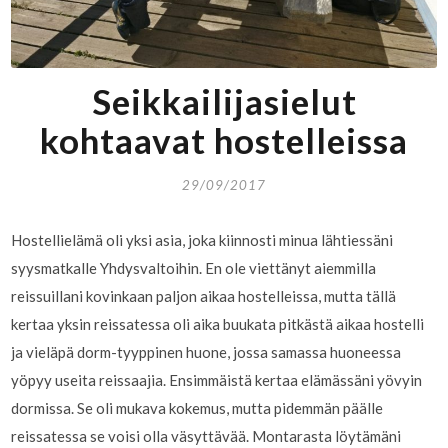
Seikkailijasielut
kohtaavat hostelleissa
29/09/2017
Hostellielämä oli yksi asia, joka kiinnosti minua lähtiessäni
syysmatkalle Yhdysvaltoihin. En ole viettänyt aiemmilla
reissuillani kovinkaan paljon aikaa hostelleissa, mutta tällä
kertaa yksin reissatessa oli aika buukata pitkästä aikaa hostelli
ja vieläpä dorm-tyyppinen huone, jossa samassa huoneessa
yöpyy useita reissaajia. Ensimmäistä kertaa elämässäni yövyin
dormissa. Se oli mukava kokemus, mutta pidemmän päälle
reissatessa se voisi olla väsyttävää. Montarasta löytämäni