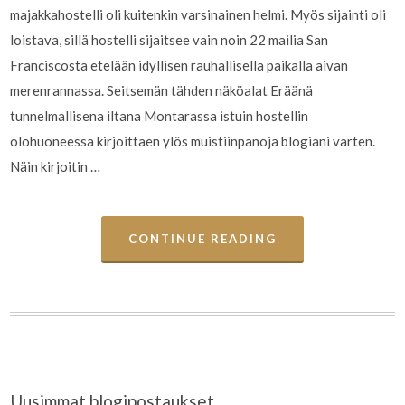
majakkahostelli oli kuitenkin varsinainen helmi. Myös sijainti oli
loistava, sillä hostelli sijaitsee vain noin 22 mailia San
Franciscosta etelään idyllisen rauhallisella paikalla aivan
merenrannassa. Seitsemän tähden näköalat Eräänä
tunnelmallisena iltana Montarassa istuin hostellin
olohuoneessa kirjoittaen ylös muistiinpanoja blogiani varten.
Näin kirjoitin …
CONTINUE READING
Uusimmat blogipostaukset