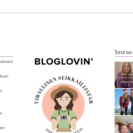
Seuraa 
luokseni
iluun
en
en
nen