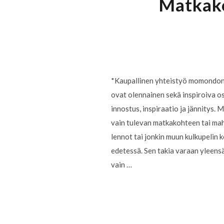
Matkako
*Kaupallinen yhteistyö momondon
ovat olennainen sekä inspiroiva os
innostus, inspiraatio ja jännitys. M
vain tulevan matkakohteen tai mahd
lennot tai jonkin muun kulkupelin 
edetessä. Sen takia varaan yleens
vain …