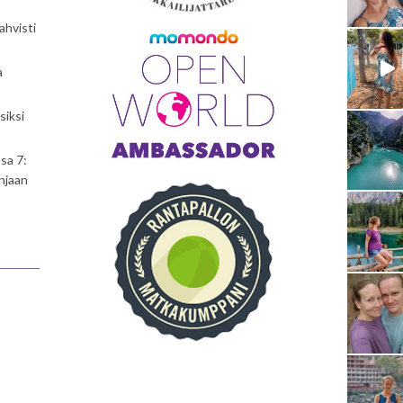
ahvisti
a
siksi
sa 7:
njaan