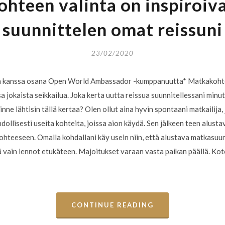
hteen valinta on inspiroiva
suunnittelen omat reissuni
23/02/2020
 kanssa osana Open World Ambassador -kumppanuutta* Matkakohtee
a jokaista seikkailua. Joka kerta uutta reissua suunnitellessani minu
inne lähtisin tällä kertaa? Olen ollut aina hyvin spontaani matkailija, 
ollisesti useita kohteita, joissa aion käydä. Sen jälkeen teen alusta
kohteeseen. Omalla kohdallani käy usein niin, että alustava matkasu
ä vain lennot etukäteen. Majoitukset varaan vasta paikan päällä. Ko
CONTINUE READING