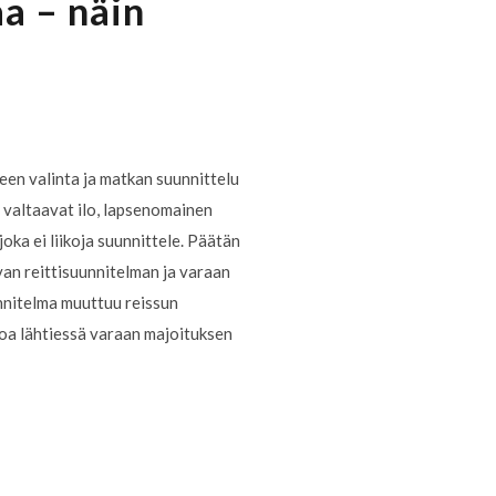
a – näin
n valinta ja matkan suunnittelu
t valtaavat ilo, lapsenomainen
joka ei liikoja suunnittele. Päätän
van reittisuunnitelman ja varaan
unnitelma muuttuu reissun
toa lähtiessä varaan majoituksen