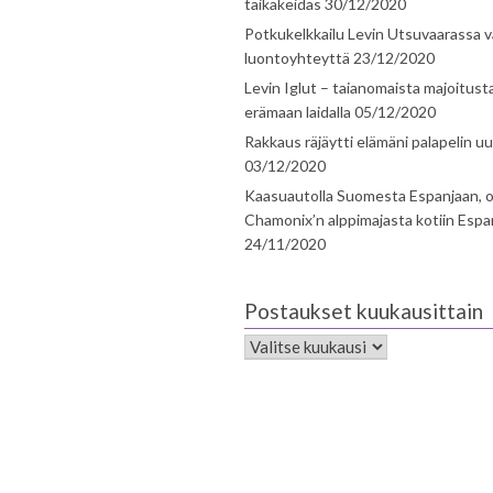
taikakeidas
30/12/2020
Potkukelkkailu Levin Utsuvaarassa v
luontoyhteyttä
23/12/2020
Levin Iglut – taianomaista majoitust
erämaan laidalla
05/12/2020
Rakkaus räjäytti elämäni palapelin uu
03/12/2020
Kaasuautolla Suomesta Espanjaan, o
Chamonix’n alppimajasta kotiin Espa
24/11/2020
Postaukset kuukausittain