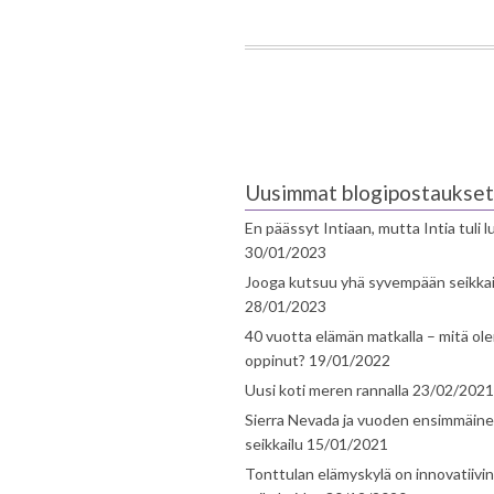
Uusimmat blogipostaukset
En päässyt Intiaan, mutta Intia tuli 
30/01/2023
Jooga kutsuu yhä syvempään seikka
28/01/2023
40 vuotta elämän matkalla – mitä ol
oppinut?
19/01/2022
Uusi koti meren rannalla
23/02/2021
Sierra Nevada ja vuoden ensimmäin
seikkailu
15/01/2021
Tonttulan elämyskylä on innovatiivi