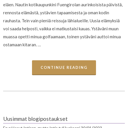
eläen. Nautin kotikaupunkini Fuengirolan aurinkoisista päivistä,
rennosta elämästä, ystävien tapaamisesta ja oman kodin
rauhasta. Tein vain pieniä reissuja lähialueille. Uusia elämyksiä
voi saada helposti, vaikka ei matkustaisi kauas. Ystäväni muun
muassa opetti minua golfaamaan, toinen ystäväni auttoi minua
ostamaan kitaran. …
CONTINUE READING
Uusimmat blogipostaukset
En päässyt Intiaan, mutta Intia tuli luokseni
30/01/2023