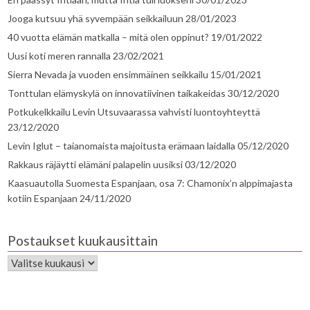
Jooga kutsuu yhä syvempään seikkailuun
28/01/2023
40 vuotta elämän matkalla – mitä olen oppinut?
19/01/2022
Uusi koti meren rannalla
23/02/2021
Sierra Nevada ja vuoden ensimmäinen seikkailu
15/01/2021
Tonttulan elämyskylä on innovatiivinen taikakeidas
30/12/2020
Potkukelkkailu Levin Utsuvaarassa vahvisti luontoyhteyttä
23/12/2020
Levin Iglut – taianomaista majoitusta erämaan laidalla
05/12/2020
Rakkaus räjäytti elämäni palapelin uusiksi
03/12/2020
Kaasuautolla Suomesta Espanjaan, osa 7: Chamonix’n alppimajasta
kotiin Espanjaan
24/11/2020
Postaukset kuukausittain