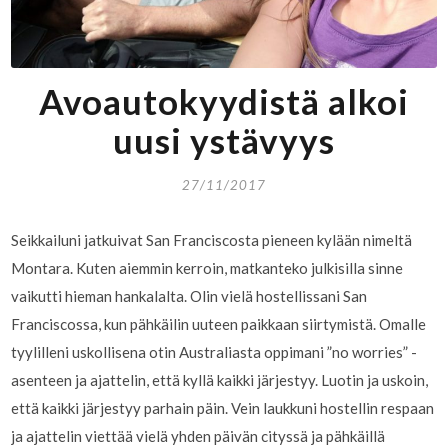
Avoautokyydistä alkoi
uusi ystävyys
27/11/2017
Seikkailuni jatkuivat San Franciscosta pieneen kylään nimeltä
Montara. Kuten aiemmin kerroin, matkanteko julkisilla sinne
vaikutti hieman hankalalta. Olin vielä hostellissani San
Franciscossa, kun pähkäilin uuteen paikkaan siirtymistä. Omalle
tyylilleni uskollisena otin Australiasta oppimani ”no worries” -
asenteen ja ajattelin, että kyllä kaikki järjestyy. Luotin ja uskoin,
että kaikki järjestyy parhain päin. Vein laukkuni hostellin respaan
ja ajattelin viettää vielä yhden päivän cityssä ja pähkäillä