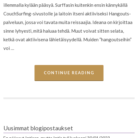
illemmalla kylään pääsyä. Surffasin kuitenkin ensin kännykällä
CouchSurfing-sivustolle ja laitoin itseni aktiiviseksi Hangouts-
palveluun, jossa voi tavata muita reissaajia. Ideana on kirjoittaa
sinne lyhyesti, mitä haluaa tehdä. Muut voivat sitten selata,
ketkä ovat aktiivisena lähietäisyydellä. Muiden ”hangoutseihin”
voi …
CONTINUE READING
Uusimmat blogipostaukset
En päässyt Intiaan, mutta Intia tuli luokseni
30/01/2023