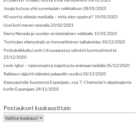
Jooga kutsuu yhä syvempään seikkailuun
28/01/2023
40 vuotta elämän matkalla – mitä olen oppinut?
19/01/2022
Uusi koti meren rannalla
23/02/2021
Sierra Nevada ja vuoden ensimmäinen seikkailu
15/01/2021
Tonttulan elämyskylä on innovatiivinen taikakeidas
30/12/2020
Potkukelkkailu Levin Utsuvaarassa vahvisti luontoyhteyttä
23/12/2020
Levin Iglut – taianomaista majoitusta erämaan laidalla
05/12/2020
Rakkaus räjäytti elämäni palapelin uusiksi
03/12/2020
Kaasuautolla Suomesta Espanjaan, osa 7: Chamonix’n alppimajasta
kotiin Espanjaan
24/11/2020
Postaukset kuukausittain