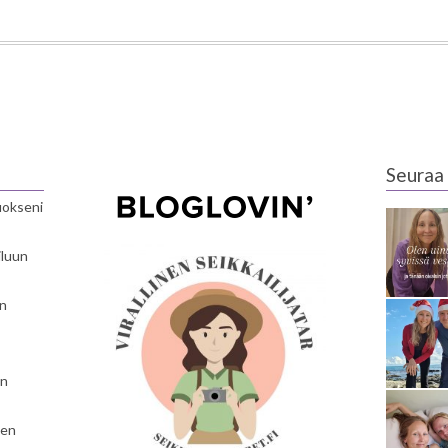
Seuraa 
luokseni
iluun
en
en
nen