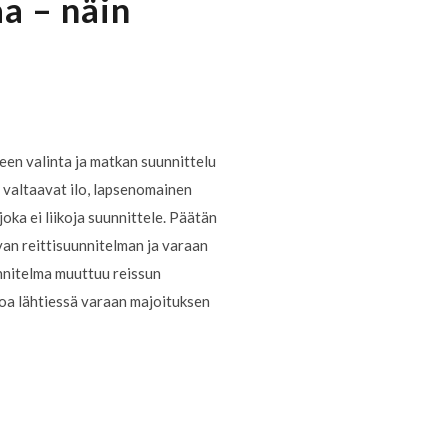
a – näin
n valinta ja matkan suunnittelu
t valtaavat ilo, lapsenomainen
joka ei liikoja suunnittele. Päätän
van reittisuunnitelman ja varaan
unnitelma muuttuu reissun
toa lähtiessä varaan majoituksen