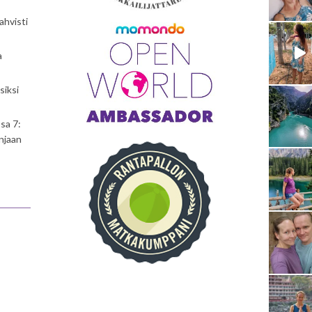
ahvisti
a
siksi
sa 7:
njaan