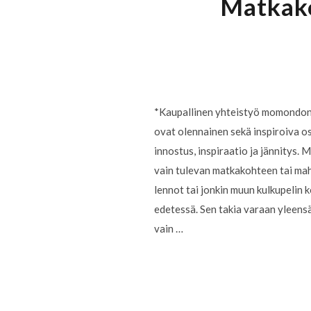
Matkako
*Kaupallinen yhteistyö momondon
ovat olennainen sekä inspiroiva os
innostus, inspiraatio ja jännitys. M
vain tulevan matkakohteen tai mahd
lennot tai jonkin muun kulkupelin 
edetessä. Sen takia varaan yleens
vain …