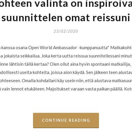
hteen valinta on inspiroiva
suunnittelen omat reissuni
23/02/2020
 kanssa osana Open World Ambassador -kumppanuutta* Matkakohtee
a jokaista seikkailua. Joka kerta uutta reissua suunnitellessani minu
inne lähtisin tällä kertaa? Olen ollut aina hyvin spontaani matkailija, 
ollisesti useita kohteita, joissa aion käydä. Sen jälkeen teen alusta
kohteeseen. Omalla kohdallani käy usein niin, että alustava matkasu
ä vain lennot etukäteen. Majoitukset varaan vasta paikan päällä. Ko
CONTINUE READING