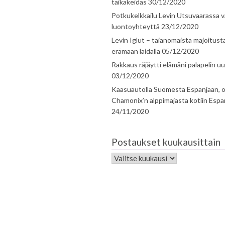
taikakeidas
30/12/2020
Potkukelkkailu Levin Utsuvaarassa v
luontoyhteyttä
23/12/2020
Levin Iglut – taianomaista majoitust
erämaan laidalla
05/12/2020
Rakkaus räjäytti elämäni palapelin uu
03/12/2020
Kaasuautolla Suomesta Espanjaan, o
Chamonix’n alppimajasta kotiin Espa
24/11/2020
Postaukset kuukausittain