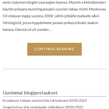
myös nykyisen blogini seuraajien kanssa. Muistin virkistämiseksi
käytän pohjana muistiinpanojani vuosien takaa. Kohti Moskovaa
Oli elokuun loppu vuonna 2008. Lähtö pitkälle matkalle alkoi
Helsingistä, jossa hyppäsimme junaan poikaystäväni Jaakon
kanssa. Edessä oli yli vuoden …
CONTINUE READING
Uusimmat blogipostaukset
En päässyt Intiaan, mutta Intia tuli luokseni
30/01/2023
Jooga kutsuu yhä syvempään seikkailuun
28/01/2023