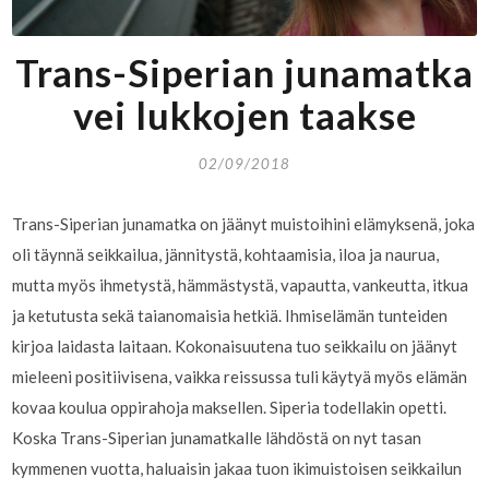
Trans-Siperian junamatka
vei lukkojen taakse
02/09/2018
Trans-Siperian junamatka on jäänyt muistoihini elämyksenä, joka
oli täynnä seikkailua, jännitystä, kohtaamisia, iloa ja naurua,
mutta myös ihmetystä, hämmästystä, vapautta, vankeutta, itkua
ja ketutusta sekä taianomaisia hetkiä. Ihmiselämän tunteiden
kirjoa laidasta laitaan. Kokonaisuutena tuo seikkailu on jäänyt
mieleeni positiivisena, vaikka reissussa tuli käytyä myös elämän
kovaa koulua oppirahoja maksellen. Siperia todellakin opetti.
Koska Trans-Siperian junamatkalle lähdöstä on nyt tasan
kymmenen vuotta, haluaisin jakaa tuon ikimuistoisen seikkailun