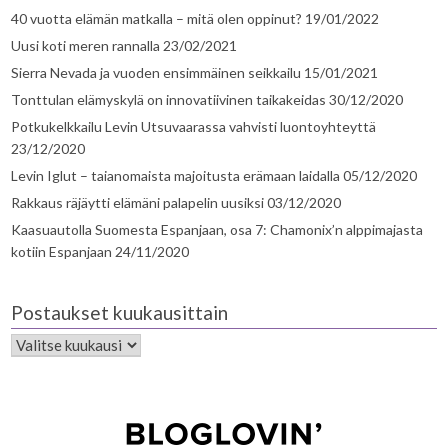
40 vuotta elämän matkalla – mitä olen oppinut?
19/01/2022
Uusi koti meren rannalla
23/02/2021
Sierra Nevada ja vuoden ensimmäinen seikkailu
15/01/2021
Tonttulan elämyskylä on innovatiivinen taikakeidas
30/12/2020
Potkukelkkailu Levin Utsuvaarassa vahvisti luontoyhteyttä
23/12/2020
Levin Iglut – taianomaista majoitusta erämaan laidalla
05/12/2020
Rakkaus räjäytti elämäni palapelin uusiksi
03/12/2020
Kaasuautolla Suomesta Espanjaan, osa 7: Chamonix’n alppimajasta
kotiin Espanjaan
24/11/2020
Postaukset kuukausittain