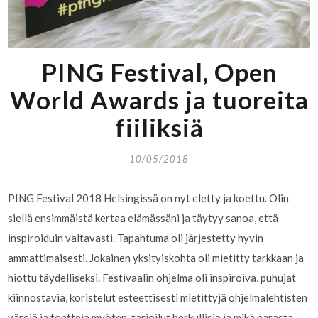
PING Festival, Open
World Awards ja tuoreita
fiiliksiä
10/05/2018
PING Festival 2018 Helsingissä on nyt eletty ja koettu. Olin
siellä ensimmäistä kertaa elämässäni ja täytyy sanoa, että
inspiroiduin valtavasti. Tapahtuma oli järjestetty hyvin
ammattimaisesti. Jokainen yksityiskohta oli mietitty tarkkaan ja
hiottu täydelliseksi. Festivaalin ohjelma oli inspiroiva, puhujat
kiinnostavia, koristelut esteettisesti mietittyjä ohjelmalehtisten
värejä ja fontteja myöten, tarjoilut herkullisia ja mikä parasta,