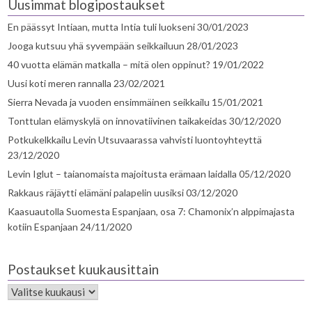
Uusimmat blogipostaukset
En päässyt Intiaan, mutta Intia tuli luokseni
30/01/2023
Jooga kutsuu yhä syvempään seikkailuun
28/01/2023
40 vuotta elämän matkalla – mitä olen oppinut?
19/01/2022
Uusi koti meren rannalla
23/02/2021
Sierra Nevada ja vuoden ensimmäinen seikkailu
15/01/2021
Tonttulan elämyskylä on innovatiivinen taikakeidas
30/12/2020
Potkukelkkailu Levin Utsuvaarassa vahvisti luontoyhteyttä
23/12/2020
Levin Iglut – taianomaista majoitusta erämaan laidalla
05/12/2020
Rakkaus räjäytti elämäni palapelin uusiksi
03/12/2020
Kaasuautolla Suomesta Espanjaan, osa 7: Chamonix’n alppimajasta
kotiin Espanjaan
24/11/2020
Postaukset kuukausittain