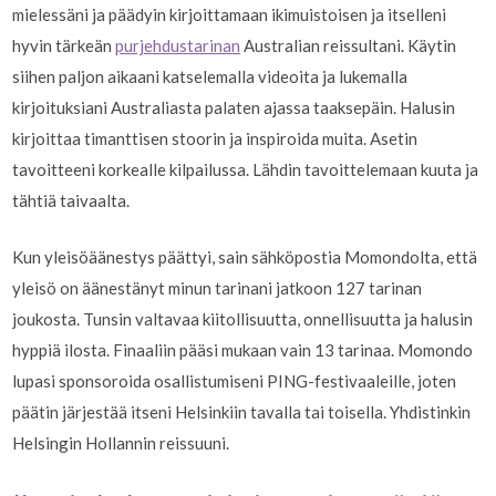
mielessäni ja päädyin kirjoittamaan ikimuistoisen ja itselleni
hyvin tärkeän
purjehdustarinan
Australian reissultani. Käytin
siihen paljon aikaani katselemalla videoita ja lukemalla
kirjoituksiani Australiasta palaten ajassa taaksepäin. Halusin
kirjoittaa timanttisen stoorin ja inspiroida muita. Asetin
tavoitteeni korkealle kilpailussa. Lähdin tavoittelemaan kuuta ja
tähtiä taivaalta.
Kun yleisöäänestys päättyi, sain sähköpostia Momondolta, että
yleisö on äänestänyt minun tarinani jatkoon 127 tarinan
joukosta. Tunsin valtavaa kiitollisuutta, onnellisuutta ja halusin
hyppiä ilosta. Finaaliin pääsi mukaan vain 13 tarinaa. Momondo
lupasi sponsoroida osallistumiseni PING-festivaaleille, joten
päätin järjestää itseni Helsinkiin tavalla tai toisella. Yhdistinkin
Helsingin Hollannin reissuuni.