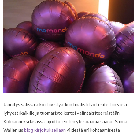
Jännitys salissa alkoi tiivistyä, kun finalistityöt esiteltiin vielä
lyhyesti kaikille ja tuomaristo kertoi valintakriteereistään.
Kolmanneksi kisassa sijoittui eniten yleisöääniä saanut Sanna
Wallenius
blogikirjoituksellaan
viidestä eri kohtaamisesta