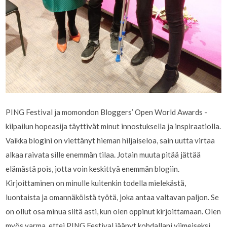
PING Festival ja momondon Bloggers’ Open World Awards -
kilpailun hopeasija täyttivät minut innostuksella ja inspiraatiolla.
Vaikka blogini on viettänyt hieman hiljaiseloa, sain uutta virtaa
alkaa raivata sille enemmän tilaa. Jotain muuta pitää jättää
elämästä pois, jotta voin keskittyä enemmän blogiin.
Kirjoittaminen on minulle kuitenkin todella mielekästä,
luontaista ja omannäköistä työtä, joka antaa valtavan paljon. Se
on ollut osa minua siitä asti, kun olen oppinut kirjoittamaan. Olen
myös varma, ettei PING Festival jäänyt kohdallani viimeiseksi.