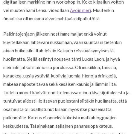
digitaalisen markkinoinnin workshopiin. Koko kilpailun voiton
vei muuten Sami Lensu videollaan
Avoin meri
. Muutenkin
finaalissa oli mukana aivan mahtavia kilpailutöitä.
Palkintojenjaon jälkeen nostimme maljat enkä voinut
kuvitellakaan lähteväni nukkumaan, vaan suuntasin tietenkin
aivan huikeisiin iltabileisiin Kaikuun reissuväsymyksestä
huolimatta. Siellä esiintyi nouseva tähti Lukas Leon, ja hyvä
meininki jatkui mainiossa porukassa. Oli musiikkia, tanssia,
karaokea, uusia ystäviä, kuplivia juomia, hienoja drinkkejä,
makeaa naposteltavaa sekä kesäisen kaunis ja lämmin ilta.
Todella monet kävivät onnittelemassa minua kisasijoituksesta ja
tuntuivat aidosti iloitsevan puolestani siitäkin huolimatta, että
osa heistä oli osallistunut kisaan myös itse pääsemättä
palkinnoille. Kateus ei onneksi kukoista matkabloggaajien
keskuudessa. Tai ainakaan sellainen pahansuopa kateus.