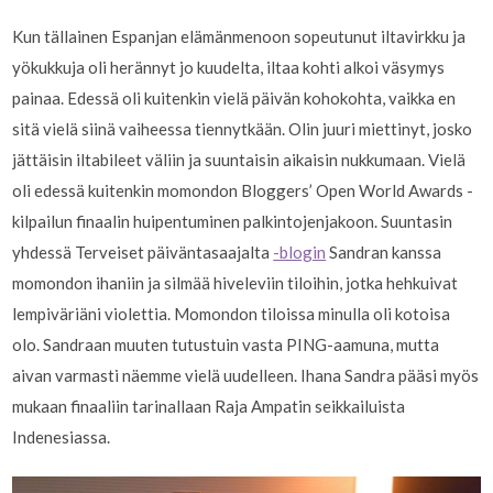
Kun tällainen Espanjan elämänmenoon sopeutunut iltavirkku ja
yökukkuja oli herännyt jo kuudelta, iltaa kohti alkoi väsymys
painaa. Edessä oli kuitenkin vielä päivän kohokohta, vaikka en
sitä vielä siinä vaiheessa tiennytkään. Olin juuri miettinyt, josko
jättäisin iltabileet väliin ja suuntaisin aikaisin nukkumaan. Vielä
oli edessä kuitenkin momondon Bloggers’ Open World Awards -
kilpailun finaalin huipentuminen palkintojenjakoon. Suuntasin
yhdessä Terveiset päiväntasaajalta
-blogin
Sandran kanssa
momondon ihaniin ja silmää hiveleviin tiloihin, jotka hehkuivat
lempiväriäni violettia. Momondon tiloissa minulla oli kotoisa
olo. Sandraan muuten tutustuin vasta PING-aamuna, mutta
aivan varmasti näemme vielä uudelleen. Ihana Sandra pääsi myös
mukaan finaaliin tarinallaan Raja Ampatin seikkailuista
Indenesiassa.