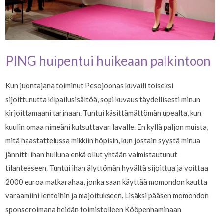
PING huipentui huikeaan palkintoon
Kun juontajana toiminut Pesojoonas kuvaili toiseksi
sijoittunutta kilpailusisältöä, sopi kuvaus täydellisesti minun
kirjoittamaani tarinaan. Tuntui käsittämättömän upealta, kun
kuulin omaa nimeäni kutsuttavan lavalle. En kyllä paljon muista,
mitä haastattelussa mikkiin höpisin, kun jostain syystä minua
jännitti ihan hulluna enkä ollut yhtään valmistautunut
tilanteeseen. Tuntui ihan älyttömän hyvältä sijoittua ja voittaa
2000 euroa matkarahaa, jonka saan käyttää momondon kautta
varaamiini lentoihin ja majoitukseen. Lisäksi pääsen momondon
sponsoroimana heidän toimistolleen Kööpenhaminaan