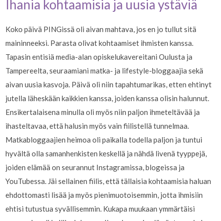
Ihania kohtaamisia ja uusia ystäviä
Koko päivä PINGissä oli aivan mahtava, jos en jo tullut sitä
maininneeksi. Parasta olivat kohtaamiset ihmisten kanssa.
Tapasin entisiä media-alan opiskelukavereitani Oulusta ja
Tampereelta, seuraamiani matka- ja lifestyle-bloggaajia sekä
aivan uusia kasvoja. Päivä oli niin tapahtumarikas, etten ehtinyt
jutella läheskään kaikkien kanssa, joiden kanssa olisin halunnut.
Ensikertalaisena minulla oli myös niin paljon ihmeteltävää ja
ihasteltavaa, että halusin myös vain fiilistellä tunnelmaa.
Matkabloggaajien heimoa oli paikalla todella paljon ja tuntui
hyvältä olla samanhenkisten keskellä ja nähdä livenä tyyppejä,
joiden elämää on seurannut Instagramissa, blogeissa ja
YouTubessa. Jäi sellainen fiilis, että tällaisia kohtaamisia haluan
ehdottomasti lisää ja myös pienimuotoisemmin, jotta ihmisiin
ehtisi tutustua syvällisemmin. Kukapa muukaan ymmärtäisi