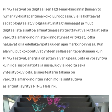
PING Festival on digitaalisen H2H-markkinoinnin (human to
human) ykköstapahtuma koko Euroopassa. Siellä kohtaavat
sadat bloggaajat, vloggaajat, instagrammaajat ja muut
digitaalista sisältöä ammattimaisesti tuottavat vaikuttajat sekä
vaikuttajamarkkinoinnista kiinnostuneet yritykset, jotka
haluavat olla edelläkävijöitä uuden ajan markkinoinnissa. Kun
alan huiput kokoontuvat yhteen sellaiseen tapahtumaan kuin
PING Festival, energia on jotain aivan upeaa. Siitä ei voi syntyä
kuin iloa, inspiraatiota ja uusia, luovia ideoita sekä
yhteistyökuvioita. Bisnesfestarin takana on
vaikuttajamarkkinointiin intohimolla suhtautuva
asiantuntijayritys
PING Helsinki
.