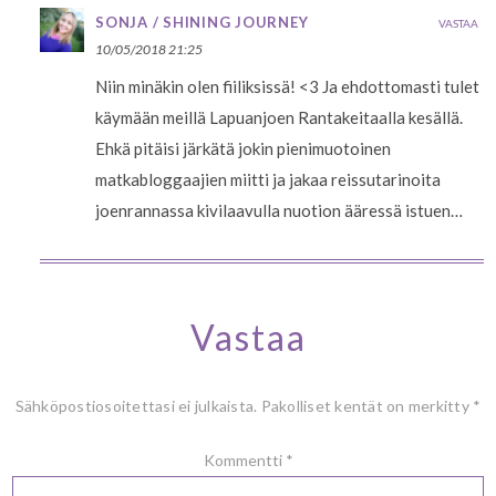
SONJA / SHINING JOURNEY
VASTAA
10/05/2018 21:25
Niin minäkin olen fiiliksissä! <3 Ja ehdottomasti tulet
käymään meillä Lapuanjoen Rantakeitaalla kesällä.
Ehkä pitäisi järkätä jokin pienimuotoinen
matkabloggaajien miitti ja jakaa reissutarinoita
joenrannassa kivilaavulla nuotion ääressä istuen…
Vastaa
Sähköpostiosoitettasi ei julkaista.
Pakolliset kentät on merkitty
*
Kommentti
*