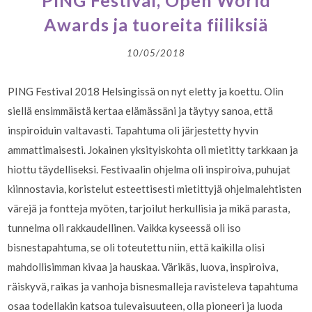
PING Festival, Open World
Awards ja tuoreita fiiliksiä
10/05/2018
PING Festival 2018 Helsingissä on nyt eletty ja koettu. Olin
siellä ensimmäistä kertaa elämässäni ja täytyy sanoa, että
inspiroiduin valtavasti. Tapahtuma oli järjestetty hyvin
ammattimaisesti. Jokainen yksityiskohta oli mietitty tarkkaan ja
hiottu täydelliseksi. Festivaalin ohjelma oli inspiroiva, puhujat
kiinnostavia, koristelut esteettisesti mietittyjä ohjelmalehtisten
värejä ja fontteja myöten, tarjoilut herkullisia ja mikä parasta,
tunnelma oli rakkaudellinen. Vaikka kyseessä oli iso
bisnestapahtuma, se oli toteutettu niin, että kaikilla olisi
mahdollisimman kivaa ja hauskaa. Värikäs, luova, inspiroiva,
räiskyvä, raikas ja vanhoja bisnesmalleja ravisteleva tapahtuma
osaa todellakin katsoa tulevaisuuteen, olla pioneeri ja luoda