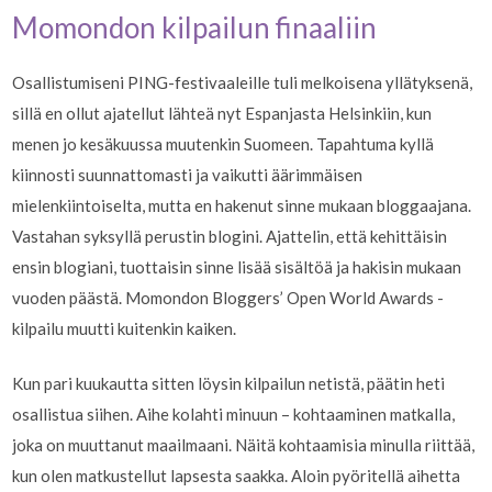
Momondon kilpailun finaaliin
Osallistumiseni PING-festivaaleille tuli melkoisena yllätyksenä,
sillä en ollut ajatellut lähteä nyt Espanjasta Helsinkiin, kun
menen jo kesäkuussa muutenkin Suomeen. Tapahtuma kyllä
kiinnosti suunnattomasti ja vaikutti äärimmäisen
mielenkiintoiselta, mutta en hakenut sinne mukaan bloggaajana.
Vastahan syksyllä perustin blogini. Ajattelin, että kehittäisin
ensin blogiani, tuottaisin sinne lisää sisältöä ja hakisin mukaan
vuoden päästä. Momondon Bloggers’ Open World Awards -
kilpailu muutti kuitenkin kaiken.
Kun pari kuukautta sitten löysin kilpailun netistä, päätin heti
osallistua siihen. Aihe kolahti minuun – kohtaaminen matkalla,
joka on muuttanut maailmaani. Näitä kohtaamisia minulla riittää,
kun olen matkustellut lapsesta saakka. Aloin pyöritellä aihetta