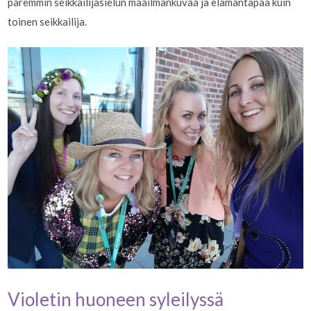
paremmin seikkailijasielun maailmankuvaa ja elämäntapaa kuin
toinen seikkailija.
Violetin huoneen syleilyssä