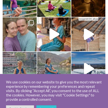
We use cookies on our website to give you the most relevant
experience by remembering your preferences and repeat
visits. By clicking “Accept All”, you consent to the use of ALL
Load more...
Follow on Instagram
the cookies. However, you may visit "Cookie Settings" to
provide a controlled consent.