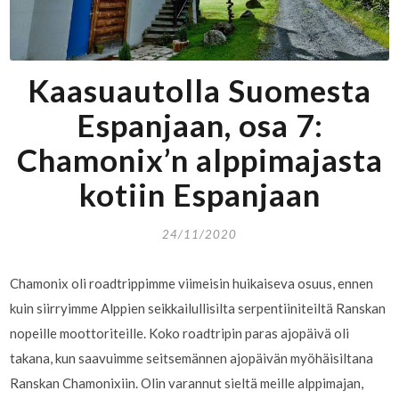
Kaasuautolla Suomesta
Espanjaan, osa 7:
Chamonix’n alppimajasta
kotiin Espanjaan
24/11/2020
Chamonix oli roadtrippimme viimeisin huikaiseva osuus, ennen
kuin siirryimme Alppien seikkailullisilta serpentiiniteiltä Ranskan
nopeille moottoriteille. Koko roadtripin paras ajopäivä oli
takana, kun saavuimme seitsemännen ajopäivän myöhäisiltana
Ranskan Chamonixiin. Olin varannut sieltä meille alppimajan,