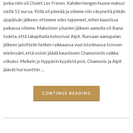
jonka nimi oli Chalet Les Frenes. Kahden hengen huone maksoi
siellä 52 euroa. Yöllä oli pimeää ja olimme niin väsyneitä pitkän
ajopäivän jälkeen, ettemme edes tajunneet, miten kauniissa
paikassa olimme. Makoisten yöunien jälkeen aamulla oli ihana
todeta, että takapihalla kohosivat Alpit. Runsaan aamupalan
jälkeen jaloittelin hetken raikkaassa vuoristoilmassa toivoen
mielessäni, että voisin jäädä kauniiseen Chamonixiin vaikka
viikoksi. Melkein jo hyppäsin kyydistä pois. Chamonix ja Alpit
jäävät horisonttiin …
CONTINUE READING