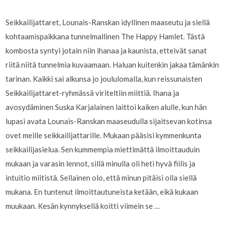
Seikkailijattaret, Lounais-Ranskan idyllinen maaseutu ja siellä
kohtaamispaikkana tunnelmallinen The Happy Hamlet. Tästä
kombosta syntyi jotain niin ihanaa ja kaunista, etteivät sanat
riitä niitä tunnelmia kuvaamaan. Haluan kuitenkin jakaa tämänkin
tarinan. Kaikki sai alkunsa jo joululomalla, kun reissunaisten
Seikkailijattaret-ryhmässä viriteltiin miittiä. Ihana ja
avosydäminen Suska Karjalainen laittoi kaiken alulle, kun hän
lupasi avata Lounais-Ranskan maaseudulla sijaitsevan kotinsa
ovet meille seikkailijattarille. Mukaan pääsisi kymmenkunta
seikkailijasielua. Sen kummempia miettimättä ilmoittauduin
mukaan ja varasin lennot, sillä minulla oli heti hyvä fiilis ja
intuitio miitistä. Sellainen olo, että minun pitäisi olla siellä
mukana. En tuntenut ilmoittautuneista ketään, eikä kukaan
muukaan. Kesän kynnyksellä koitti viimein se …