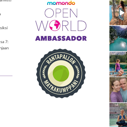
a
siksi
sa 7:
njaan