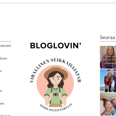
Seuraa 
luokseni
iluun
en
en
nen
ahvisti