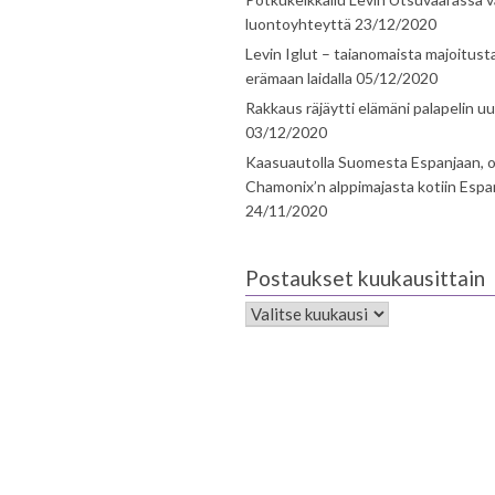
luontoyhteyttä
23/12/2020
Levin Iglut – taianomaista majoitust
erämaan laidalla
05/12/2020
Rakkaus räjäytti elämäni palapelin uu
03/12/2020
Kaasuautolla Suomesta Espanjaan, o
Chamonix’n alppimajasta kotiin Espa
24/11/2020
Postaukset kuukausittain