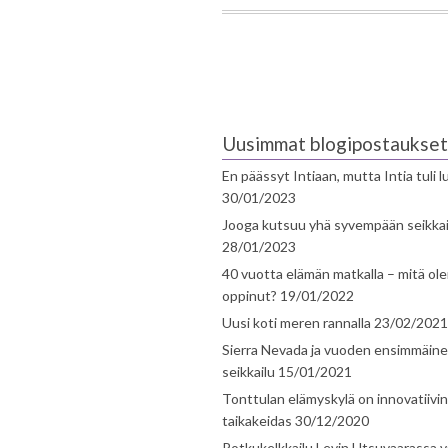
Uusimmat blogipostaukset
En päässyt Intiaan, mutta Intia tuli 
30/01/2023
Jooga kutsuu yhä syvempään seikka
28/01/2023
40 vuotta elämän matkalla – mitä ol
oppinut?
19/01/2022
Uusi koti meren rannalla
23/02/2021
Sierra Nevada ja vuoden ensimmäin
seikkailu
15/01/2021
Tonttulan elämyskylä on innovatiivi
taikakeidas
30/12/2020
Potkukelkkailu Levin Utsuvaarassa v