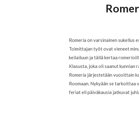
Romerí
Romería on varsinainen sukellus es
Toimittajan työt ovat vieneet min
keilailuun ja tällä kertaa romerí
Klasusta, joka oli saanut kunnian r
Romería järjestetään vuosittain k
Roomaan. Nykyään se tarkoittaa vae
feriat eli päiväkausia jatkuvat juhl