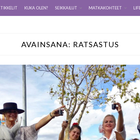
TIKKELIT
KUKA OLEN?
SEIKKAILUT
MATKAKOHTEET
LIF
AVAINSANA:
RATSASTUS