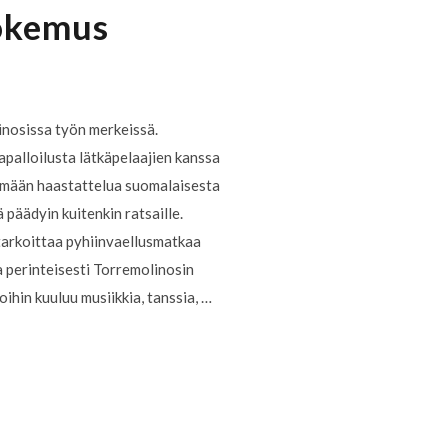
kokemus
inosissa työn merkeissä.
palloilusta lätkäpelaajien kanssa
kemään haastattelua suomalaisesta
 päädyin kuitenkin ratsaille.
tarkoittaa pyhiinvaellusmatkaa
a perinteisesti Torremolinosin
oihin kuuluu musiikkia, tanssia, …