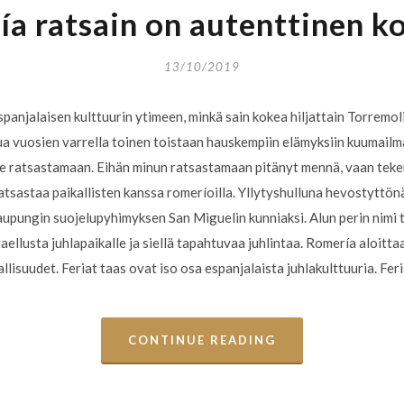
a ratsain on autenttinen 
13/10/2019
panjalaisen kulttuurin ytimeen, minkä sain kokea hiljattain Torremol
ua vuosien varrella toinen toistaan hauskempiin elämyksiin kuumailma
oille ratsastamaan. Eihän minun ratsastamaan pitänyt mennä, vaan te
atsastaa paikallisten kanssa romeríoilla. Yllytyshulluna hevostyttönä
aupungin suojelupyhimyksen San Miguelin kunniaksi. Alun perin nimi 
llusta juhlapaikalle ja siellä tapahtuvaa juhlintaa. Romería aloitta
allisuudet. Feriat taas ovat iso osa espanjalaista juhlakulttuuria. Feri
CONTINUE READING