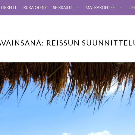
TIKKELIT
KUKA OLEN?
SEIKKAILUT
MATKAKOHTEET
LIF
AVAINSANA:
REISSUN SUUNNITTEL