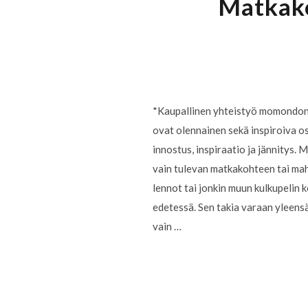
Matkako
*Kaupallinen yhteistyö momondon
ovat olennainen sekä inspiroiva os
innostus, inspiraatio ja jännitys. M
vain tulevan matkakohteen tai mahd
lennot tai jonkin muun kulkupelin 
edetessä. Sen takia varaan yleens
vain …