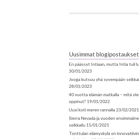
Uusimmat blogipostaukset
En päässyt Intiaan, mutta Intia tuli 
30/01/2023
Jooga kutsuu yhä syvempään seikka
28/01/2023
40 vuotta elämän matkalla – mitä ol
oppinut?
19/01/2022
Uusi koti meren rannalla
23/02/2021
Sierra Nevada ja vuoden ensimmäin
seikkailu
15/01/2021
Tonttulan elämyskylä on innovatiivi