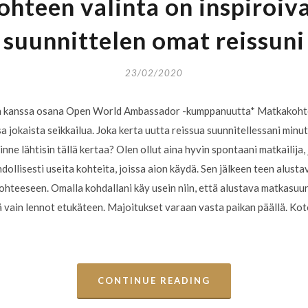
hteen valinta on inspiroiva
suunnittelen omat reissuni
23/02/2020
 kanssa osana Open World Ambassador -kumppanuutta* Matkakohtee
a jokaista seikkailua. Joka kerta uutta reissua suunnitellessani minu
inne lähtisin tällä kertaa? Olen ollut aina hyvin spontaani matkailija, 
ollisesti useita kohteita, joissa aion käydä. Sen jälkeen teen alusta
kohteeseen. Omalla kohdallani käy usein niin, että alustava matkasu
ä vain lennot etukäteen. Majoitukset varaan vasta paikan päällä. Ko
CONTINUE READING