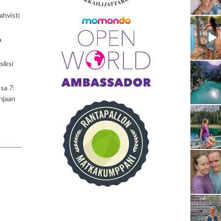
ahvisti
a
siksi
sa 7:
njaan