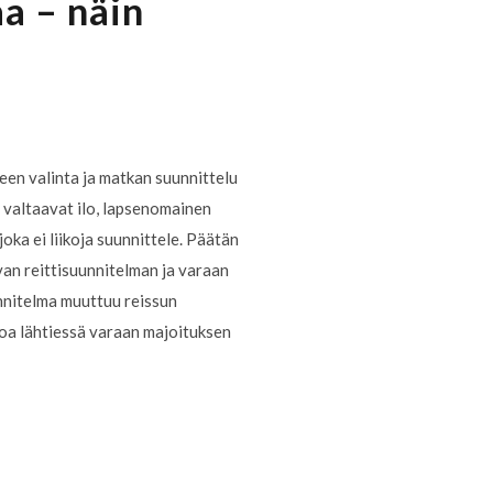
a – näin
n valinta ja matkan suunnittelu
t valtaavat ilo, lapsenomainen
joka ei liikoja suunnittele. Päätän
van reittisuunnitelman ja varaan
unnitelma muuttuu reissun
toa lähtiessä varaan majoituksen