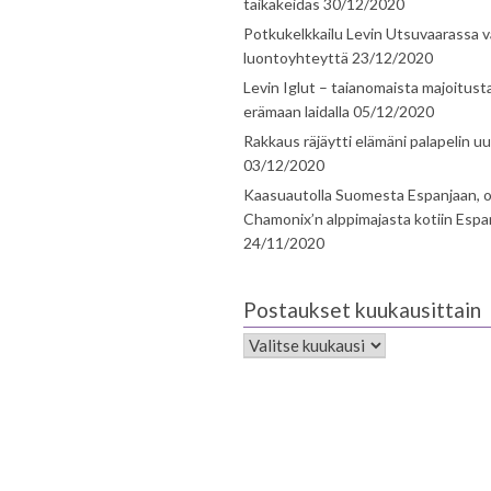
taikakeidas
30/12/2020
Potkukelkkailu Levin Utsuvaarassa v
luontoyhteyttä
23/12/2020
Levin Iglut – taianomaista majoitust
erämaan laidalla
05/12/2020
Rakkaus räjäytti elämäni palapelin uu
03/12/2020
Kaasuautolla Suomesta Espanjaan, o
Chamonix’n alppimajasta kotiin Espa
24/11/2020
Postaukset kuukausittain