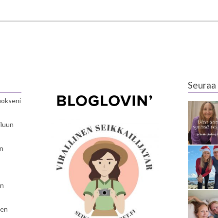
Seuraa 
luokseni
iluun
en
en
nen