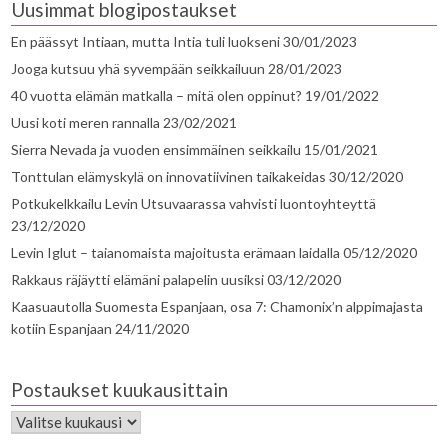
Uusimmat blogipostaukset
En päässyt Intiaan, mutta Intia tuli luokseni
30/01/2023
Jooga kutsuu yhä syvempään seikkailuun
28/01/2023
40 vuotta elämän matkalla – mitä olen oppinut?
19/01/2022
Uusi koti meren rannalla
23/02/2021
Sierra Nevada ja vuoden ensimmäinen seikkailu
15/01/2021
Tonttulan elämyskylä on innovatiivinen taikakeidas
30/12/2020
Potkukelkkailu Levin Utsuvaarassa vahvisti luontoyhteyttä
23/12/2020
Levin Iglut – taianomaista majoitusta erämaan laidalla
05/12/2020
Rakkaus räjäytti elämäni palapelin uusiksi
03/12/2020
Kaasuautolla Suomesta Espanjaan, osa 7: Chamonix’n alppimajasta
kotiin Espanjaan
24/11/2020
Postaukset kuukausittain