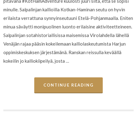
pitävänä #KotHamAdventure kuulosti juuri siltä, että se sopisi
minulle. Salpalinjan kallioilla Kotkan-Haminan seutu on hyvin
erilaista verrattuna synnyinseutuuni Etelä-Pohjanmaalla. Eniten
minua säväytti monipuolinen luonto erilaisine aktiviteetteineen.
Salpalinjan sotahistoriallisissa maisemissa Virolahdella lähellä
Venäjän rajaa pääsin kokeilemaan kalliolaskeutumista Harjun
oppimiskeskuksen järjestämänä. Ranskan reissulla keväällä
kokeilin jo kalliokiipeilyä, josta …
CONTINUE READING