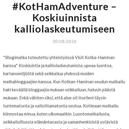
#KotHamAdventure –
Koskiuinnista
kalliolaskeutumiseen
30/08/2018
*Blogimatka toteutettu yhteistyössä Visit Kotka-Haminan
kanssa* Koskiuintia ja kalliolaskeutumista, upeaa luontoa,
kartanomiljöötä sekä seikkailua yhdessä muiden
matkabloggaajien kanssa. Kun Kotkan-Haminan seudun matkailu
haki keväällä bloggaajia mukaan seikkailuun, halusin päästä
mukaan. Enkä vähiten siksi, että alue oli itselleni täysin
tuntematonta ja valloittamatonta seutua. Kotimaan matkailu
kiinnostaa minua, kuten ulkomaatkin. Luontomatkailusta,
seikkailullisesta elämäntavasta ja samanhenkisistä ystävistä