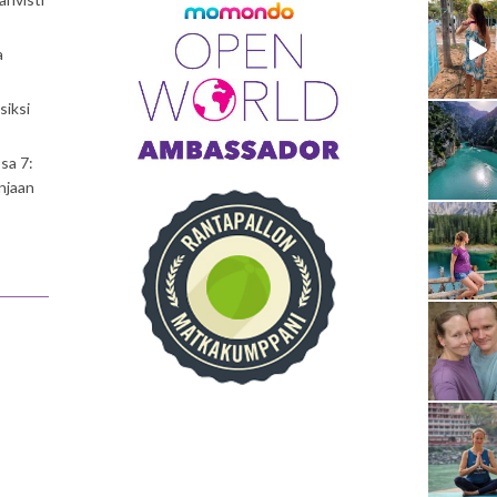
a
siksi
sa 7:
njaan