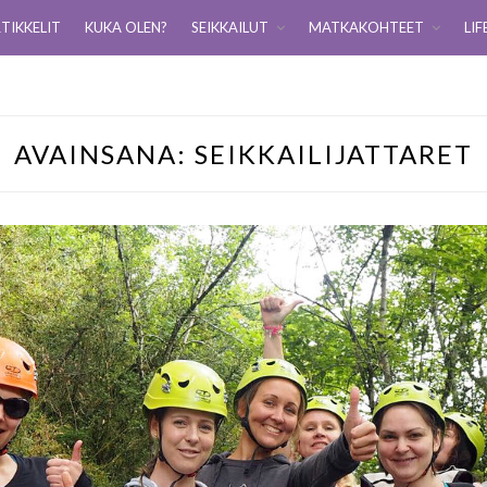
TIKKELIT
KUKA OLEN?
SEIKKAILUT
MATKAKOHTEET
LIF
AVAINSANA:
SEIKKAILIJATTARET