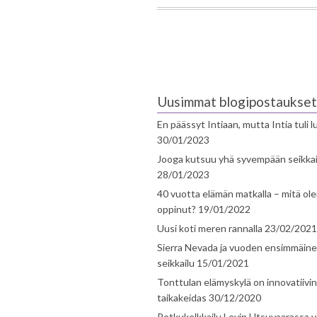
Uusimmat blogipostaukset
En päässyt Intiaan, mutta Intia tuli 
30/01/2023
Jooga kutsuu yhä syvempään seikka
28/01/2023
40 vuotta elämän matkalla – mitä ol
oppinut?
19/01/2022
Uusi koti meren rannalla
23/02/2021
Sierra Nevada ja vuoden ensimmäin
seikkailu
15/01/2021
Tonttulan elämyskylä on innovatiivi
taikakeidas
30/12/2020
Potkukelkkailu Levin Utsuvaarassa v