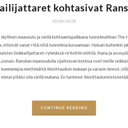
ailijattaret kohtasivat Ran
30/06/2018
n idyllinen maaseutu ja siellä kohtaamispaikkana tunnelmallinen Th
ta, etteivät sanat riitä niitä tunnelmia kuvaamaan. Haluan kuitenkin ja
naisten Seikkailijattaret-ryhmässä viriteltiin miittiä. Ihana ja avosy
a Lounais-Ranskan maaseudulla sijaitsevan kotinsa ovet meille seikkail
kummempia miettimättä ilmoittauduin mukaan ja varasin lennot, sillä mi
ttä minun pitäisi olla siellä mukana. En tuntenut ilmoittautuneista ke
CONTINUE READING