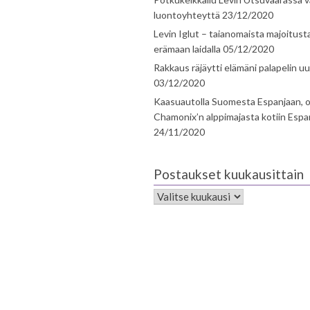
luontoyhteyttä
23/12/2020
Levin Iglut – taianomaista majoitust
erämaan laidalla
05/12/2020
Rakkaus räjäytti elämäni palapelin uu
03/12/2020
Kaasuautolla Suomesta Espanjaan, o
Chamonix’n alppimajasta kotiin Espa
24/11/2020
Postaukset kuukausittain