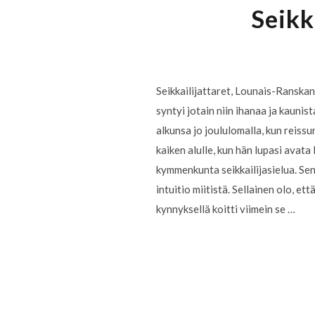
Seikk
Seikkailijattaret, Lounais-Ranska
syntyi jotain niin ihanaa ja kaunis
alkunsa jo joululomalla, kun reissu
kaiken alulle, kun hän lupasi avat
kymmenkunta seikkailijasielua. Sen 
intuitio miitistä. Sellainen olo, e
kynnyksellä koitti viimein se …