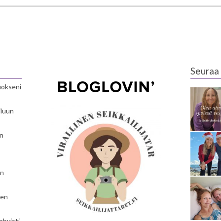
Seuraa 
luokseni
iluun
en
en
nen
ahvisti