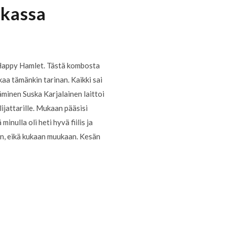
skassa
e Happy Hamlet. Tästä kombosta
kaa tämänkin tarinan. Kaikki sai
däminen Suska Karjalainen laittoi
ijattarille. Mukaan pääsisi
nulla oli heti hyvä fiilis ja
tään, eikä kukaan muukaan. Kesän