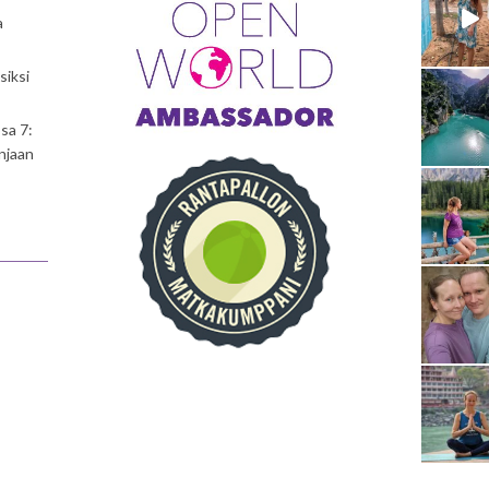
a
siksi
sa 7:
njaan