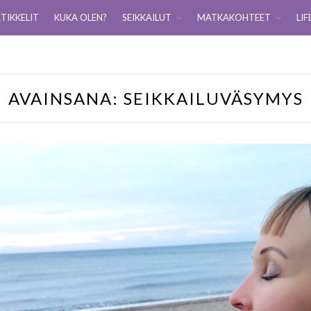
TIKKELIT
KUKA OLEN?
SEIKKAILUT
MATKAKOHTEET
LIF
AVAINSANA:
SEIKKAILUVÄSYMYS