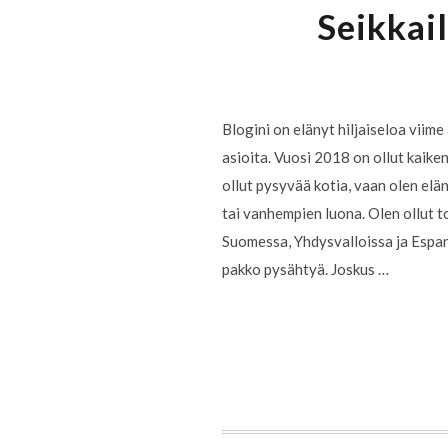
Seikkail
Blogini on elänyt hiljaiseloa viime 
asioita. Vuosi 2018 on ollut kaiken
ollut pysyvää kotia, vaan olen elä
tai vanhempien luona. Olen ollut to
Suomessa, Yhdysvalloissa ja Espanj
pakko pysähtyä. Joskus …