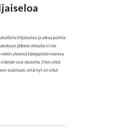
ljaiseloa
uhallista hiljaiseloa ja aikaa pohtia
oukokuun jälkeen minulla ei ole
ta nekin yleensä kämppisten kanssa
n elämän osa-alueella. Olen ollut
een suuntaan, että nyt on ollut