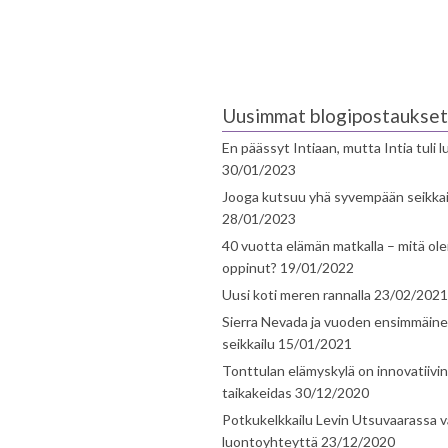
Uusimmat blogipostaukset
En päässyt Intiaan, mutta Intia tuli 
30/01/2023
Jooga kutsuu yhä syvempään seikka
28/01/2023
40 vuotta elämän matkalla – mitä ol
oppinut?
19/01/2022
Uusi koti meren rannalla
23/02/2021
Sierra Nevada ja vuoden ensimmäin
seikkailu
15/01/2021
Tonttulan elämyskylä on innovatiivi
taikakeidas
30/12/2020
Potkukelkkailu Levin Utsuvaarassa v
luontoyhteyttä
23/12/2020