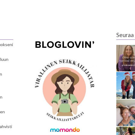
Seuraa 
luokseni
iluun
en
en
nen
ahvisti