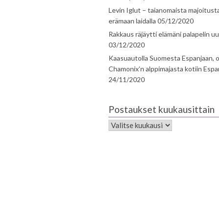
Levin Iglut – taianomaista majoitust
erämaan laidalla
05/12/2020
Rakkaus räjäytti elämäni palapelin uu
03/12/2020
Kaasuautolla Suomesta Espanjaan, o
Chamonix’n alppimajasta kotiin Espa
24/11/2020
Postaukset kuukausittain