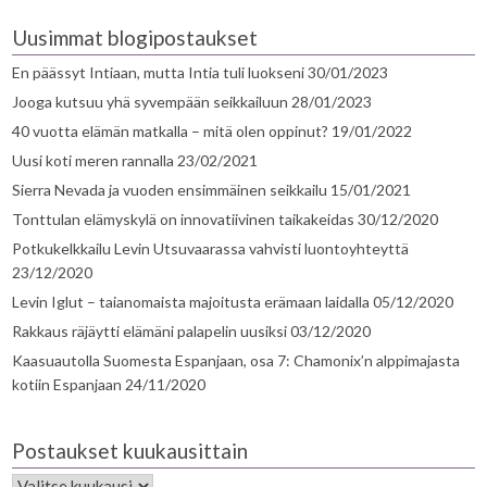
Uusimmat blogipostaukset
En päässyt Intiaan, mutta Intia tuli luokseni
30/01/2023
Jooga kutsuu yhä syvempään seikkailuun
28/01/2023
40 vuotta elämän matkalla – mitä olen oppinut?
19/01/2022
Uusi koti meren rannalla
23/02/2021
Sierra Nevada ja vuoden ensimmäinen seikkailu
15/01/2021
Tonttulan elämyskylä on innovatiivinen taikakeidas
30/12/2020
Potkukelkkailu Levin Utsuvaarassa vahvisti luontoyhteyttä
23/12/2020
Levin Iglut – taianomaista majoitusta erämaan laidalla
05/12/2020
Rakkaus räjäytti elämäni palapelin uusiksi
03/12/2020
Kaasuautolla Suomesta Espanjaan, osa 7: Chamonix’n alppimajasta
kotiin Espanjaan
24/11/2020
Postaukset kuukausittain