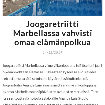
Joogaretriitti
Marbellassa vahvisti
omaa elämänpolkua
14/12/2019
Joogaretriitti Marbellassa viime viikonloppuna tuli itselleni juuri
oikeaan kohtaan elämässä. Oikeastaan kyseessä ei ollut edes
retriitti, mutta sitä se minulle käytännössä kuitenkin oli.
Joogastudio Ananda Laie avasi nimittäin viime viikonloppuna
ovensa Marbellassa nelipäiväisten avajaisten merkeissä. Teen
itse rentouttavia hoitoja asiakkaille Ananda Laie Studio
MindBodylla Fuengirolassa, joten osallistuin kolmena päivänä