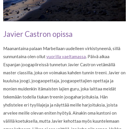
Javier Castron opissa
Maanantaina palaan Marbellaan uudelleen virkistyneenä, sillä
sunnuntaina olen ollut
vuorilla vaeltamassa
. Päivä alkaa
Espanjan joogapiireissä tunnetun Javier Castron vetämällä
master classilla, joka on voimakas kahden tunnin treeni. Javier on
kuuluisa joogi, joogaopettaja, joogaopettajien opettaja ja
monien muidenkin itämaisten lajien guru, joka laittaa meidät
tekemään todella tiukan treenin joogaharjoituksia. Hän
yhdistelee eri tyylilajeja ja näyttää meille harjoituksia, joista
arvelee meille olevan eniten hyötyä. Ainakin oma kuntoni on
välillä koetuksella, mutta Javier kehottaa myös kuuntelemaan
omaa kehoaan. Liikaa ei saa yrittää, jos keho niin sanoo. Vaikka