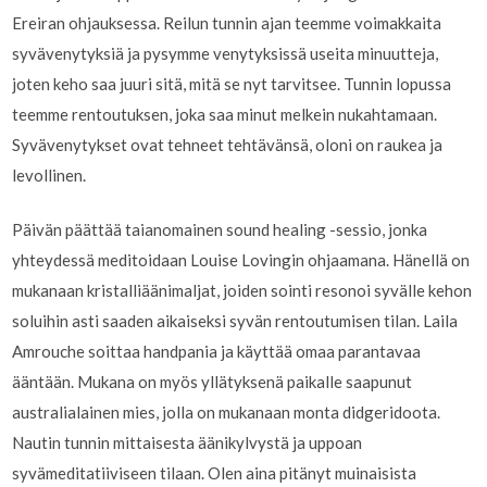
Ereiran ohjauksessa. Reilun tunnin ajan teemme voimakkaita
syvävenytyksiä ja pysymme venytyksissä useita minuutteja,
joten keho saa juuri sitä, mitä se nyt tarvitsee. Tunnin lopussa
teemme rentoutuksen, joka saa minut melkein nukahtamaan.
Syvävenytykset ovat tehneet tehtävänsä, oloni on raukea ja
levollinen.
Päivän päättää taianomainen sound healing -sessio, jonka
yhteydessä meditoidaan Louise Lovingin ohjaamana. Hänellä on
mukanaan kristalliäänimaljat, joiden
sointi resonoi syvälle kehon
soluihin asti saaden aikaiseksi syvän rentoutumisen tilan. Laila
Amrouche soittaa handpania ja käyttää omaa parantavaa
ääntään. Mukana on myös yllätyksenä paikalle saapunut
australialainen mies, jolla on mukanaan monta didgeridoota.
Nautin tunnin mittaisesta äänikylvystä ja uppoan
syvämeditatiiviseen tilaan. Olen aina pitänyt muinaisista