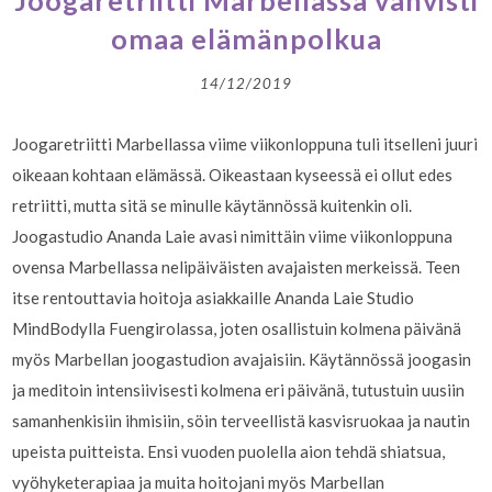
Joogaretriitti Marbellassa vahvisti
omaa elämänpolkua
14/12/2019
Joogaretriitti Marbellassa viime viikonloppuna tuli itselleni juuri
oikeaan kohtaan elämässä. Oikeastaan kyseessä ei ollut edes
retriitti, mutta sitä se minulle käytännössä kuitenkin oli.
Joogastudio Ananda Laie avasi nimittäin viime viikonloppuna
ovensa Marbellassa nelipäiväisten avajaisten merkeissä. Teen
itse rentouttavia hoitoja asiakkaille Ananda Laie Studio
MindBodylla Fuengirolassa, joten osallistuin kolmena päivänä
myös Marbellan joogastudion avajaisiin. Käytännössä joogasin
ja meditoin intensiivisesti kolmena eri päivänä, tutustuin uusiin
samanhenkisiin ihmisiin, söin terveellistä kasvisruokaa ja nautin
upeista puitteista. Ensi vuoden puolella aion tehdä shiatsua,
vyöhyketerapiaa ja muita hoitojani myös Marbellan