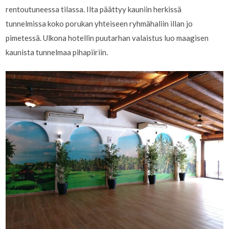
rentoutuneessa tilassa. Ilta päättyy kauniin herkissä
tunnelmissa koko porukan yhteiseen ryhmähaliin illan jo
pimetessä. Ulkona hotellin puutarhan valaistus luo maagisen
kaunista tunnelmaa pihapiiriin.