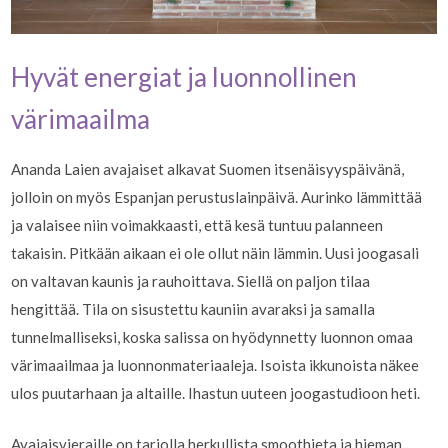
Hyvät energiat ja luonnollinen
värimaailma
Ananda Laien avajaiset alkavat Suomen itsenäisyyspäivänä,
jolloin on myös Espanjan perustuslainpäivä. Aurinko lämmittää
ja valaisee niin voimakkaasti, että kesä tuntuu palanneen
takaisin. Pitkään aikaan ei ole ollut näin lämmin. Uusi joogasali
on valtavan kaunis ja rauhoittava. Siellä on paljon tilaa
hengittää. Tila on sisustettu kauniin avaraksi ja samalla
tunnelmalliseksi, koska salissa on hyödynnetty luonnon omaa
värimaailmaa ja luonnonmateriaaleja. Isoista ikkunoista näkee
ulos puutarhaan ja altaille. Ihastun uuteen joogastudioon heti.
Avajaisvieraille on tarjolla herkullista smoothieta ja hieman