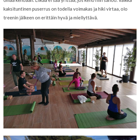
kaksituntinen puserrus on todella voimakas ja hiki virtaa, olo
treenin jälkeen on erittäin hyvä ja miellyttävä.