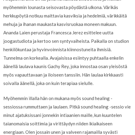
myöhemmin lounasta seisovasta pöydästä ulkona. Värikäs
herkkupöytä notkuu maittavia kasviksia ja hedelmiä, värikkäitä
mehuja ja ihanan maukasta kasvisruokaa moneen makuun.
Ananda Laien perustaja Francesca Jerez esittelee uutta
joogastudiota ja kertoo sen syntyvaiheista. Paikalla on studion
henkilökuntaa ja hyvinvoinnista kiinnostuneita ihmisiä.
Tunnelma on korkealla. Avajaisissa esiintyy puhtaalla enkelin
äänellä laulava kaunis Gachy Rey, joka innostaa osan yleisöstä
myös vapauttavaan ja iloiseen tanssiin. Hän laulaa kirkkaasti
soivalla äänellä, joka on kuin terapiaa sielulle.
Myöhemmin illalla hän on mukana myös sound healing -
sessiossa rummuttaen ja laulaen. Pitkä sound healing -sessio vie
minut ajatuksissani jonnekin intiaanien maille, kun kuuntelen
taianomaisia soittimia ja virittäydyn niiden ikiaikaiseen
energiaan. Olen jossain unen ja valveen rajamailla syvästi