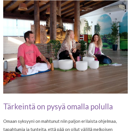
Tärkeintä on pysyä omalla polulla
Omaan syksyyni on mahtunut niin paljon erilaista ohjelmaa,
tapahtumia ja tunteita, että pää on ollut välillä melkoisen