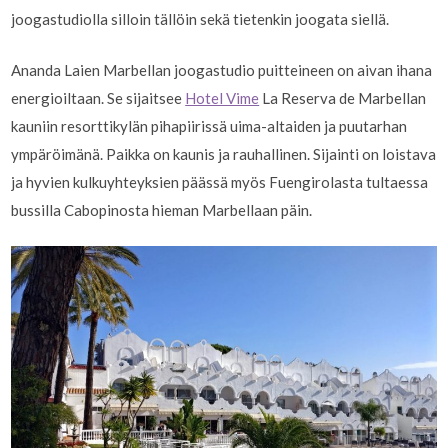
joogastudiolla silloin tällöin sekä tietenkin joogata siellä.
Ananda Laien Marbellan joogastudio puitteineen on aivan ihana
energioiltaan. Se sijaitsee
Hotel Vime
La Reserva de Marbellan
kauniin resorttikylän pihapiirissä uima-altaiden ja puutarhan
ympäröimänä. Paikka on kaunis ja rauhallinen. Sijainti on loistava
ja hyvien kulkuyhteyksien päässä myös Fuengirolasta tultaessa
bussilla Cabopinosta hieman Marbellaan päin.