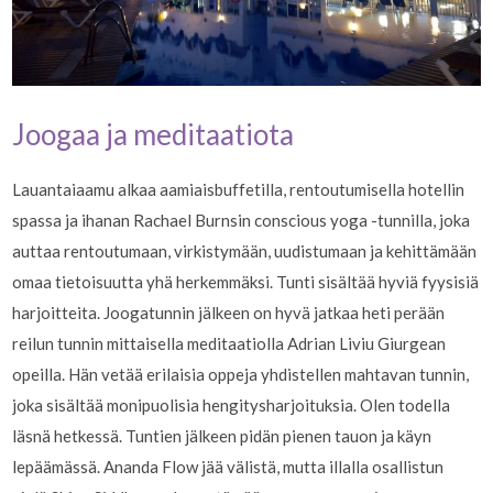
Joogaa ja meditaatiota
Lauantaiaamu alkaa aamiaisbuffetilla, rentoutumisella hotellin
spassa ja ihanan Rachael Burnsin conscious yoga -tunnilla, joka
auttaa rentoutumaan, virkistymään, uudistumaan ja kehittämään
omaa tietoisuutta yhä herkemmäksi. Tunti sisältää hyviä fyysisiä
harjoitteita. Joogatunnin jälkeen on hyvä jatkaa heti perään
reilun tunnin mittaisella meditaatiolla Adrian Liviu Giurgean
opeilla. Hän vetää erilaisia oppeja yhdistellen mahtavan tunnin,
joka sisältää monipuolisia hengitysharjoituksia. Olen todella
läsnä hetkessä. Tuntien jälkeen pidän pienen tauon ja käyn
lepäämässä. Ananda Flow jää välistä, mutta illalla osallistun