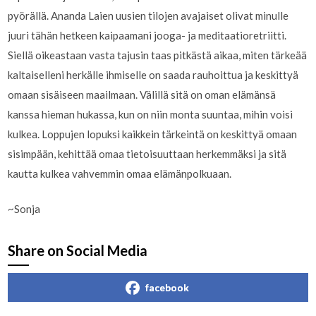
pyörällä. Ananda Laien uusien tilojen avajaiset olivat minulle
juuri tähän hetkeen kaipaamani jooga- ja meditaatioretriitti.
Siellä oikeastaan vasta tajusin taas pitkästä aikaa, miten tärkeää
kaltaiselleni herkälle ihmiselle on saada rauhoittua ja keskittyä
omaan sisäiseen maailmaan. Välillä sitä on oman elämänsä
kanssa hieman hukassa, kun on niin monta suuntaa, mihin voisi
kulkea. Loppujen lopuksi kaikkein tärkeintä on keskittyä omaan
sisimpään, kehittää omaa tietoisuuttaan herkemmäksi ja sitä
kautta kulkea vahvemmin omaa elämänpolkuaan.
~Sonja
Share on Social Media
facebook