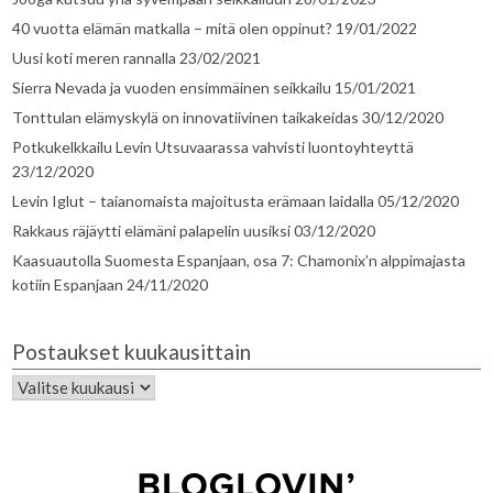
40 vuotta elämän matkalla – mitä olen oppinut?
19/01/2022
Uusi koti meren rannalla
23/02/2021
Sierra Nevada ja vuoden ensimmäinen seikkailu
15/01/2021
Tonttulan elämyskylä on innovatiivinen taikakeidas
30/12/2020
Potkukelkkailu Levin Utsuvaarassa vahvisti luontoyhteyttä
23/12/2020
Levin Iglut – taianomaista majoitusta erämaan laidalla
05/12/2020
Rakkaus räjäytti elämäni palapelin uusiksi
03/12/2020
Kaasuautolla Suomesta Espanjaan, osa 7: Chamonix’n alppimajasta
kotiin Espanjaan
24/11/2020
Postaukset kuukausittain