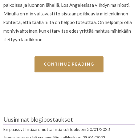
paikoissa ja luonnon lähellä, Los Angelesissa viihdyn mainiosti.
Minulla on niin valtavasti toisistaan poikkeavia mielenkiinnon
kohteita, että täällä niitä on helppo toteuttaa. On helpompi olla
monivivahteinen, kun ei tarvitse edes yrittää mahtua mihinkään
tiettyyn laatikkoon. …
CONTINUE READING
Uusimmat blogipostaukset
En päässyt Intiaan, mutta Intia tuli luokseni
30/01/2023
Jooga kutsuu yhä syvempään seikkailuun
28/01/2023