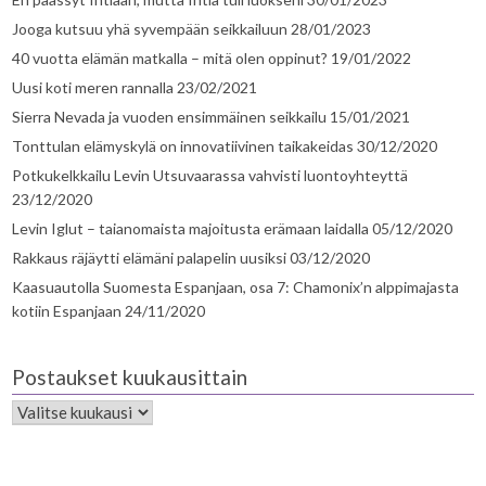
Jooga kutsuu yhä syvempään seikkailuun
28/01/2023
40 vuotta elämän matkalla – mitä olen oppinut?
19/01/2022
Uusi koti meren rannalla
23/02/2021
Sierra Nevada ja vuoden ensimmäinen seikkailu
15/01/2021
Tonttulan elämyskylä on innovatiivinen taikakeidas
30/12/2020
Potkukelkkailu Levin Utsuvaarassa vahvisti luontoyhteyttä
23/12/2020
Levin Iglut – taianomaista majoitusta erämaan laidalla
05/12/2020
Rakkaus räjäytti elämäni palapelin uusiksi
03/12/2020
Kaasuautolla Suomesta Espanjaan, osa 7: Chamonix’n alppimajasta
kotiin Espanjaan
24/11/2020
Postaukset kuukausittain