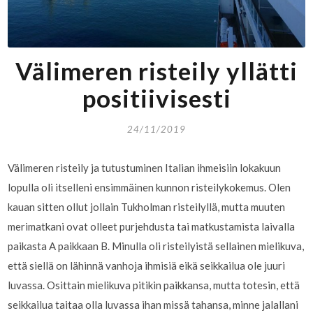
Välimeren risteily yllätti
positiivisesti
24/11/2019
Välimeren risteily ja tutustuminen Italian ihmeisiin lokakuun
lopulla oli itselleni ensimmäinen kunnon risteilykokemus. Olen
kauan sitten ollut jollain Tukholman risteilyllä, mutta muuten
merimatkani ovat olleet purjehdusta tai matkustamista laivalla
paikasta A paikkaan B. Minulla oli risteilyistä sellainen mielikuva,
että siellä on lähinnä vanhoja ihmisiä eikä seikkailua ole juuri
luvassa. Osittain mielikuva pitikin paikkansa, mutta totesin, että
seikkailua taitaa olla luvassa ihan missä tahansa, minne jalallani