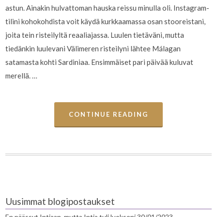
astun. Ainakin hulvattoman hauska reissu minulla oli. Instagram-
tilini kohokohdista voit käydä kurkkaamassa osan stooreistani,
joita tein risteilyltä reaaliajassa. Luulen tietäväni, mutta
tiedänkin luulevani Välimeren risteilyni lähtee Málagan
satamasta kohti Sardiniaa. Ensimmäiset pari päivää kuluvat
merellä. …
CONTINUE READING
Uusimmat blogipostaukset
En päässyt Intiaan, mutta Intia tuli luokseni
30/01/2023