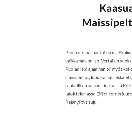
Kaasua
Maissipelt
Puola oli kaasuautoilun näkökulma
vaikka maa on iso. Vertailun vuok
Puolan läpi ajaminen oli myös kok
maissipellot, loputtomat rekkaletka
rauhallisen aamun Liettuassa Rezid
jaloittelemassa Eiffel-tornin juur
Rajanylitys sujui …