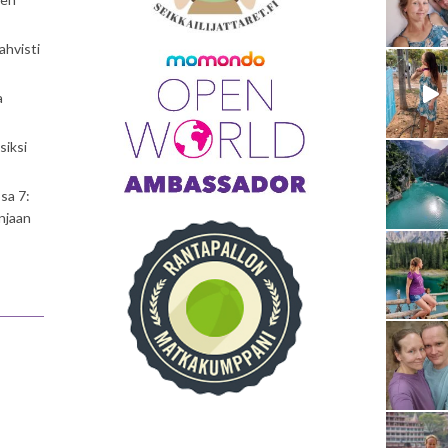
ahvisti
a
siksi
sa 7:
njaan