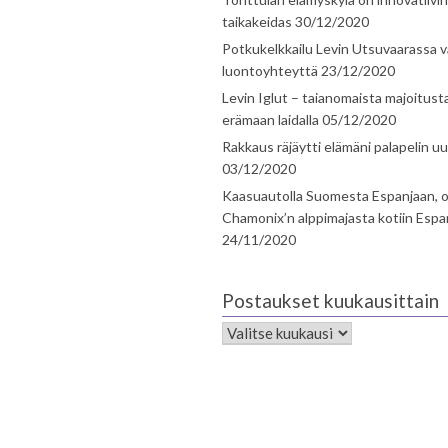
taikakeidas
30/12/2020
Potkukelkkailu Levin Utsuvaarassa v
luontoyhteyttä
23/12/2020
Levin Iglut – taianomaista majoitust
erämaan laidalla
05/12/2020
Rakkaus räjäytti elämäni palapelin uu
03/12/2020
Kaasuautolla Suomesta Espanjaan, o
Chamonix’n alppimajasta kotiin Espa
24/11/2020
Postaukset kuukausittain