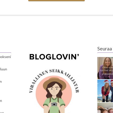
Seuraa 
luokseni
iluun
en
en
nen