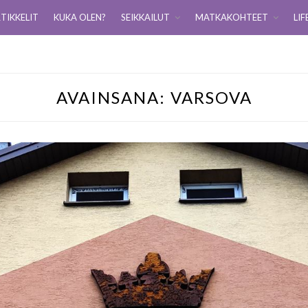
TIKKELIT
KUKA OLEN?
SEIKKAILUT
MATKAKOHTEET
LIF
AVAINSANA:
VARSOVA