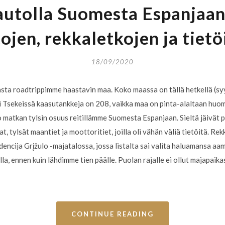
utolla Suomesta Espanjaan,
ojen, rekkaletkojen ja tiet
18/09/2020
sta roadtrippimme haastavin maa. Koko maassa on tällä hetkellä (sy
si Tsekeissä kaasutankkeja on 208, vaikka maa on pinta-alaltaan huo
o matkan tylsin osuus reitillämme Suomesta Espanjaan. Sieltä jäivät
t, tylsät maantiet ja moottoritiet, joilla oli vähän väliä tietöitä. R
encija Grįžulo -majatalossa, jossa listalta sai valita haluamansa aa
ella, ennen kuin lähdimme tien päälle. Puolan rajalle ei ollut majapai
CONTINUE READING