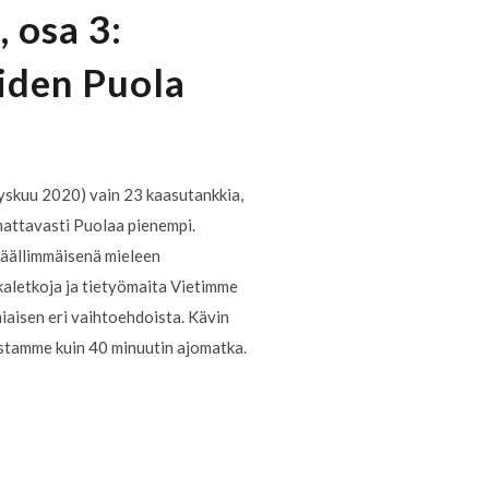
 osa 3:
öiden Puola
yskuu 2020) vain 23 kaasutankkia,
mattavasti Puolaa pienempi.
 päällimmäisenä mieleen
ekkaletkoja ja tietyömaita Vietimme
miaisen eri vaihtoehdoista. Kävin
kastamme kuin 40 minuutin ajomatka.