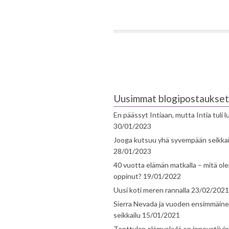
Uusimmat blogipostaukset
En päässyt Intiaan, mutta Intia tuli 
30/01/2023
Jooga kutsuu yhä syvempään seikka
28/01/2023
40 vuotta elämän matkalla – mitä ol
oppinut?
19/01/2022
Uusi koti meren rannalla
23/02/2021
Sierra Nevada ja vuoden ensimmäin
seikkailu
15/01/2021
Tonttulan elämyskylä on innovatiivi