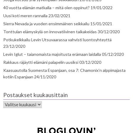
40 vuotta elämän matkalla – mitä olen oppinut?
19/01/2022
Uusi koti meren rannalla
23/02/2021
Sierra Nevada ja vuoden ensimmäinen seikkailu
15/01/2021
Tonttulan elämyskylä on innovatiivinen taikakeidas
30/12/2020
Potkukelkkailu Levin Utsuvaarassa vahvisti luontoyhteyttä
23/12/2020
Levin Iglut – taianomaista majoitusta erämaan laidalla
05/12/2020
Rakkaus räjäytti elämäni palapelin uusiksi
03/12/2020
Kaasuautolla Suomesta Espanjaan, osa 7: Chamonix’n alppimajasta
kotiin Espanjaan
24/11/2020
Postaukset kuukausittain