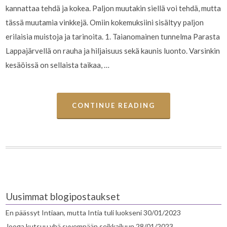
kannattaa tehdä ja kokea. Paljon muutakin siellä voi tehdä, mutta
tässä muutamia vinkkejä. Omiin kokemuksiini sisältyy paljon
erilaisia muistoja ja tarinoita. 1. Taianomainen tunnelma Parasta
Lappajärvellä on rauha ja hiljaisuus sekä kaunis luonto. Varsinkin
kesäöissä on sellaista taikaa, …
CONTINUE READING
Uusimmat blogipostaukset
En päässyt Intiaan, mutta Intia tuli luokseni
30/01/2023
Jooga kutsuu yhä syvempään seikkailuun
28/01/2023