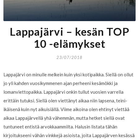
Lappajärvi – kesän TOP
10 -elämykset
23/07/2018
Lappajärvi on minulle melkein kuin yksi kotipaikka. Siellä on ollut
jo yli kahden vuosikymmenen ajan perheeni kesämökki ja
lomanviettopaikka. Lappajärvi onkin tullut vuosien varrella
erittäin tutuksi. Siellä olen viettänyt aikaa niin lapsena, teini-
ikäisenä kuin nyt aikuisiällä. Viime aikoina olen ehtinyt viettää
aikaa Lappajärvellä yhä vähemmän, mutta hetket siellä ovat
tuntuneet entistä arvokkaammilta. Halusin listata tähän
kirjoitukseeni vähän vinkkejä asioista, joita Lappajärven kesässä