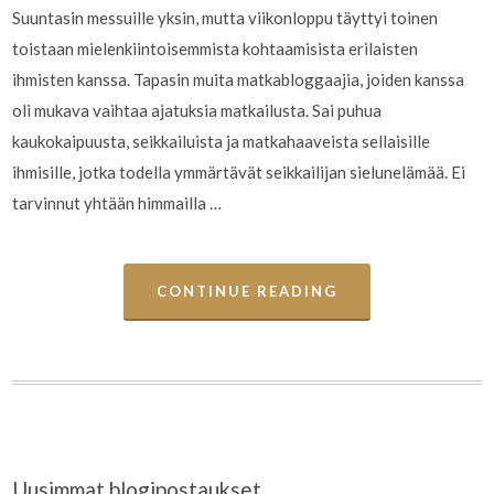
Suuntasin messuille yksin, mutta viikonloppu täyttyi toinen
toistaan mielenkiintoisemmista kohtaamisista erilaisten
ihmisten kanssa. Tapasin muita matkabloggaajia, joiden kanssa
oli mukava vaihtaa ajatuksia matkailusta. Sai puhua
kaukokaipuusta, seikkailuista ja matkahaaveista sellaisille
ihmisille, jotka todella ymmärtävät seikkailijan sielunelämää. Ei
tarvinnut yhtään himmailla …
CONTINUE READING
Uusimmat blogipostaukset