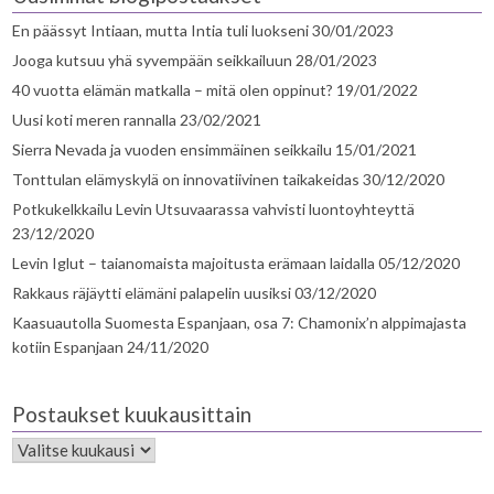
En päässyt Intiaan, mutta Intia tuli luokseni
30/01/2023
Jooga kutsuu yhä syvempään seikkailuun
28/01/2023
40 vuotta elämän matkalla – mitä olen oppinut?
19/01/2022
Uusi koti meren rannalla
23/02/2021
Sierra Nevada ja vuoden ensimmäinen seikkailu
15/01/2021
Tonttulan elämyskylä on innovatiivinen taikakeidas
30/12/2020
Potkukelkkailu Levin Utsuvaarassa vahvisti luontoyhteyttä
23/12/2020
Levin Iglut – taianomaista majoitusta erämaan laidalla
05/12/2020
Rakkaus räjäytti elämäni palapelin uusiksi
03/12/2020
Kaasuautolla Suomesta Espanjaan, osa 7: Chamonix’n alppimajasta
kotiin Espanjaan
24/11/2020
Postaukset kuukausittain