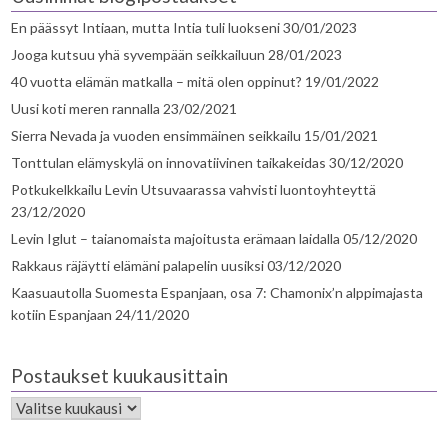
En päässyt Intiaan, mutta Intia tuli luokseni
30/01/2023
Jooga kutsuu yhä syvempään seikkailuun
28/01/2023
40 vuotta elämän matkalla – mitä olen oppinut?
19/01/2022
Uusi koti meren rannalla
23/02/2021
Sierra Nevada ja vuoden ensimmäinen seikkailu
15/01/2021
Tonttulan elämyskylä on innovatiivinen taikakeidas
30/12/2020
Potkukelkkailu Levin Utsuvaarassa vahvisti luontoyhteyttä
23/12/2020
Levin Iglut – taianomaista majoitusta erämaan laidalla
05/12/2020
Rakkaus räjäytti elämäni palapelin uusiksi
03/12/2020
Kaasuautolla Suomesta Espanjaan, osa 7: Chamonix’n alppimajasta
kotiin Espanjaan
24/11/2020
Postaukset kuukausittain