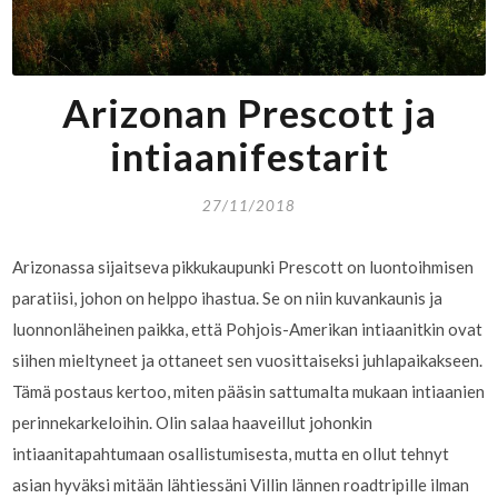
Arizonan Prescott ja
intiaanifestarit
27/11/2018
Arizonassa sijaitseva pikkukaupunki Prescott on luontoihmisen
paratiisi, johon on helppo ihastua. Se on niin kuvankaunis ja
luonnonläheinen paikka, että Pohjois-Amerikan intiaanitkin ovat
siihen mieltyneet ja ottaneet sen vuosittaiseksi juhlapaikakseen.
Tämä postaus kertoo, miten pääsin sattumalta mukaan intiaanien
perinnekarkeloihin. Olin salaa haaveillut johonkin
intiaanitapahtumaan osallistumisesta, mutta en ollut tehnyt
asian hyväksi mitään lähtiessäni Villin lännen roadtripille ilman