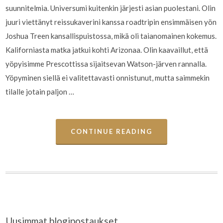
suunnitelmia. Universumi kuitenkin järjesti asian puolestani. Olin
juuri viettänyt reissukaverini kanssa roadtripin ensimmäisen yön
Joshua Treen kansallispuistossa, mikä oli taianomainen kokemus.
Kaliforniasta matka jatkui kohti Arizonaa. Olin kaavaillut, että
yöpyisimme Prescottissa sijaitsevan Watson-järven rannalla.
Yöpyminen siellä ei valitettavasti onnistunut, mutta saimmekin
tilalle jotain paljon …
CONTINUE READING
Uusimmat blogipostaukset