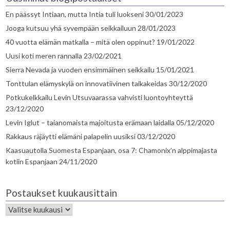
En päässyt Intiaan, mutta Intia tuli luokseni
30/01/2023
Jooga kutsuu yhä syvempään seikkailuun
28/01/2023
40 vuotta elämän matkalla – mitä olen oppinut?
19/01/2022
Uusi koti meren rannalla
23/02/2021
Sierra Nevada ja vuoden ensimmäinen seikkailu
15/01/2021
Tonttulan elämyskylä on innovatiivinen taikakeidas
30/12/2020
Potkukelkkailu Levin Utsuvaarassa vahvisti luontoyhteyttä
23/12/2020
Levin Iglut – taianomaista majoitusta erämaan laidalla
05/12/2020
Rakkaus räjäytti elämäni palapelin uusiksi
03/12/2020
Kaasuautolla Suomesta Espanjaan, osa 7: Chamonix’n alppimajasta
kotiin Espanjaan
24/11/2020
Postaukset kuukausittain