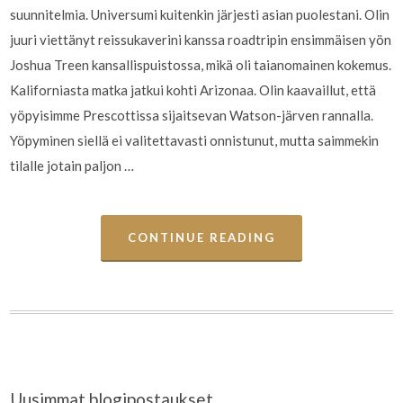
suunnitelmia. Universumi kuitenkin järjesti asian puolestani. Olin
juuri viettänyt reissukaverini kanssa roadtripin ensimmäisen yön
Joshua Treen kansallispuistossa, mikä oli taianomainen kokemus.
Kaliforniasta matka jatkui kohti Arizonaa. Olin kaavaillut, että
yöpyisimme Prescottissa sijaitsevan Watson-järven rannalla.
Yöpyminen siellä ei valitettavasti onnistunut, mutta saimmekin
tilalle jotain paljon …
CONTINUE READING
Uusimmat blogipostaukset