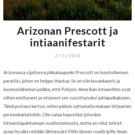
Arizonan Prescott ja
intiaanifestarit
27/11/2018
Arizonassa sijaitseva pikkukaupunki Prescott on luontoihmisen
paratiisi, johon on helppo ihastua. Se on niin kuvankaunis ja
luonnonläheinen paikka, että Pohjois-Amerikan intiaanitkin ovat
siihen mieltyneet ja ottaneet sen vuosittaiseksi juhlapaikakseen.
Tämä postaus kertoo, miten pääsin sattumalta mukaan intiaanien
perinnekarkeloihin. Olin salaa haaveillut johonkin
intiaanitapahtumaan osallistumisesta, mutta en ollut tehnyt
asian hyväksi mitään lähtiessäni Villin lännen roadtripille ilman