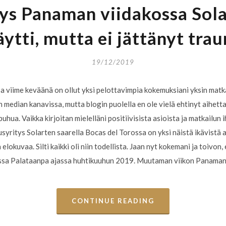
ys Panaman viidakossa Sola
äytti, mutta ei jättänyt tra
19/12/2019
 viime keväänä on ollut yksi pelottavimpia kokemuksiani yksin matka
 median kanavissa, mutta blogin puolella en ole vielä ehtinyt aihetta
puhua. Vaikka kirjoitan mielelläni positiivisista asioista ja matkailun i
syritys Solarten saarella Bocas del Torossa on yksi näistä ikävistä a
 elokuvaa. Silti kaikki oli niin todellista. Jaan nyt kokemani ja toivon
massa Palataanpa ajassa huhtikuuhun 2019. Muutaman viikon Panaman
CONTINUE READING