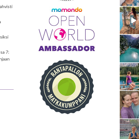
ahvisti
a
siksi
sa 7:
njaan