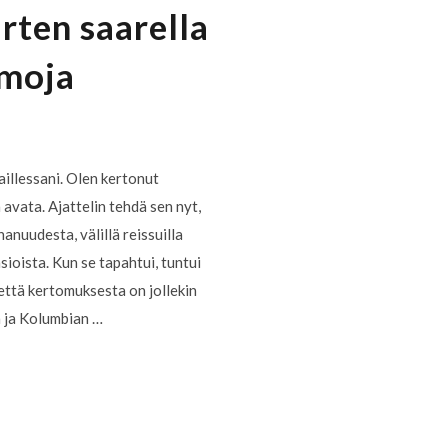
rten saarella
umoja
illessani. Olen kertonut
 avata. Ajattelin tehdä sen nyt,
hanuudesta, välillä reissuilla
sioista. Kun se tapahtui, tuntui
, että kertomuksesta on jollekin
 ja Kolumbian …