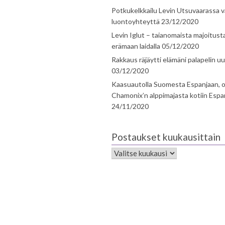
Potkukelkkailu Levin Utsuvaarassa v
luontoyhteyttä
23/12/2020
Levin Iglut – taianomaista majoitust
erämaan laidalla
05/12/2020
Rakkaus räjäytti elämäni palapelin uu
03/12/2020
Kaasuautolla Suomesta Espanjaan, o
Chamonix’n alppimajasta kotiin Espa
24/11/2020
Postaukset kuukausittain