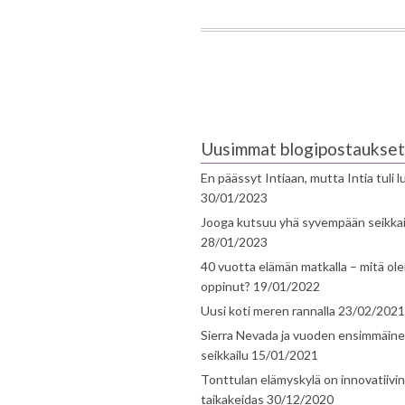
Uusimmat blogipostaukset
En päässyt Intiaan, mutta Intia tuli 
30/01/2023
Jooga kutsuu yhä syvempään seikka
28/01/2023
40 vuotta elämän matkalla – mitä ol
oppinut?
19/01/2022
Uusi koti meren rannalla
23/02/2021
Sierra Nevada ja vuoden ensimmäin
seikkailu
15/01/2021
Tonttulan elämyskylä on innovatiivi
taikakeidas
30/12/2020