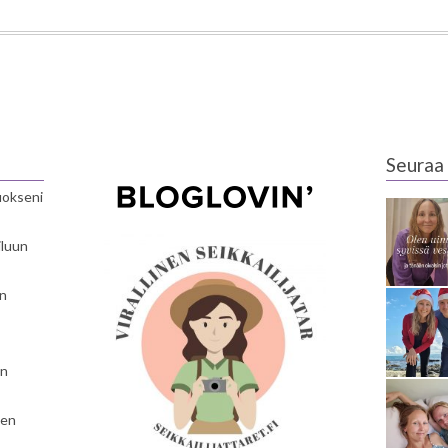
Seuraa 
luokseni
iluun
en
en
nen