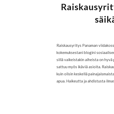
Raiskausyrit
säik
Raiskausyritys Panaman viidakossa
kokemuksestani blogini sosiaalisen
sillä vaikeistakin aiheista on hyvä 
sattuu myös ikäviä asioita. Raiskau
kuin olisin keskellä painajaismaista
apua. Haikeutta ja ahdistusta il