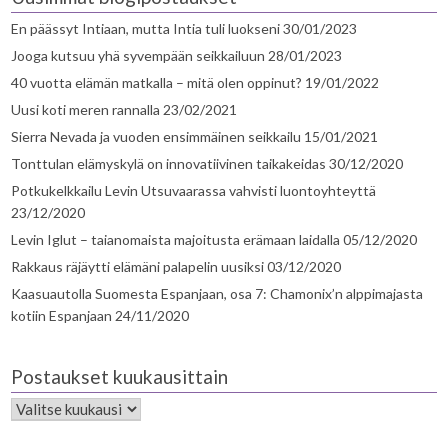
En päässyt Intiaan, mutta Intia tuli luokseni
30/01/2023
Jooga kutsuu yhä syvempään seikkailuun
28/01/2023
40 vuotta elämän matkalla – mitä olen oppinut?
19/01/2022
Uusi koti meren rannalla
23/02/2021
Sierra Nevada ja vuoden ensimmäinen seikkailu
15/01/2021
Tonttulan elämyskylä on innovatiivinen taikakeidas
30/12/2020
Potkukelkkailu Levin Utsuvaarassa vahvisti luontoyhteyttä
23/12/2020
Levin Iglut – taianomaista majoitusta erämaan laidalla
05/12/2020
Rakkaus räjäytti elämäni palapelin uusiksi
03/12/2020
Kaasuautolla Suomesta Espanjaan, osa 7: Chamonix’n alppimajasta
kotiin Espanjaan
24/11/2020
Postaukset kuukausittain