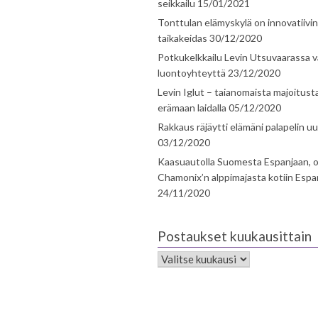
seikkailu
15/01/2021
Tonttulan elämyskylä on innovatiivi
taikakeidas
30/12/2020
Potkukelkkailu Levin Utsuvaarassa v
luontoyhteyttä
23/12/2020
Levin Iglut – taianomaista majoitust
erämaan laidalla
05/12/2020
Rakkaus räjäytti elämäni palapelin uu
03/12/2020
Kaasuautolla Suomesta Espanjaan, o
Chamonix’n alppimajasta kotiin Espa
24/11/2020
Postaukset kuukausittain