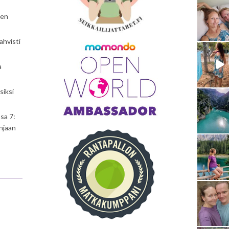
nen
ahvisti
a
siksi
sa 7:
njaan