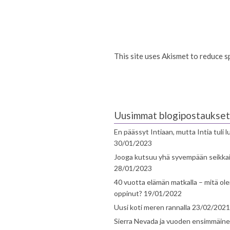
This site uses Akismet to reduce 
Uusimmat blogipostaukset
En päässyt Intiaan, mutta Intia tuli 
30/01/2023
Jooga kutsuu yhä syvempään seikka
28/01/2023
40 vuotta elämän matkalla – mitä ol
oppinut?
19/01/2022
Uusi koti meren rannalla
23/02/2021
Sierra Nevada ja vuoden ensimmäin