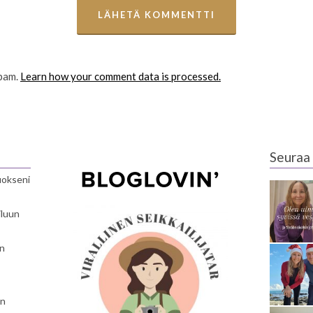
spam.
Learn how your comment data is processed.
Seuraa 
luokseni
iluun
en
en