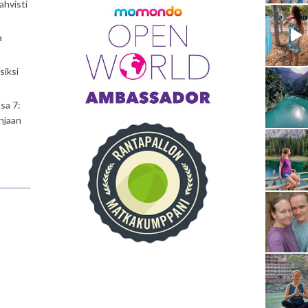
ahvisti
a
siksi
sa 7:
njaan