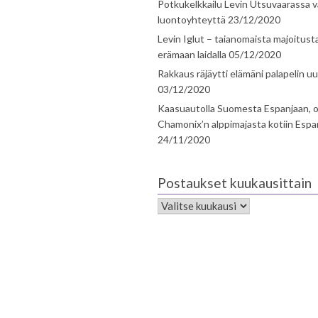
Potkukelkkailu Levin Utsuvaarassa v
luontoyhteyttä
23/12/2020
Levin Iglut – taianomaista majoitust
erämaan laidalla
05/12/2020
Rakkaus räjäytti elämäni palapelin uu
03/12/2020
Kaasuautolla Suomesta Espanjaan, o
Chamonix’n alppimajasta kotiin Espa
24/11/2020
Postaukset kuukausittain