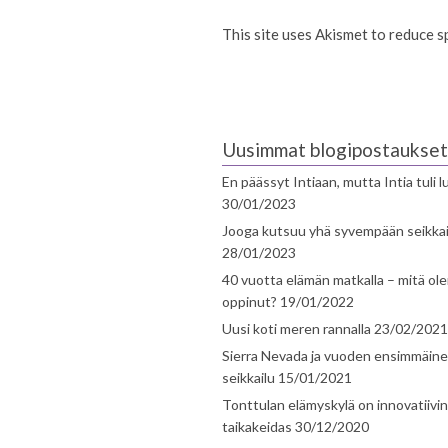
This site uses Akismet to reduce 
Uusimmat blogipostaukset
En päässyt Intiaan, mutta Intia tuli 
30/01/2023
Jooga kutsuu yhä syvempään seikka
28/01/2023
40 vuotta elämän matkalla – mitä ol
oppinut?
19/01/2022
Uusi koti meren rannalla
23/02/2021
Sierra Nevada ja vuoden ensimmäin
seikkailu
15/01/2021
Tonttulan elämyskylä on innovatiivi
taikakeidas
30/12/2020