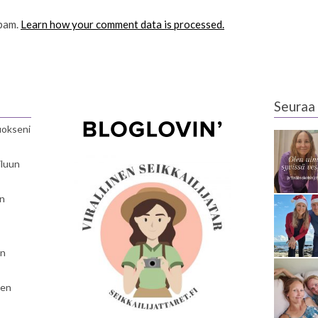
spam.
Learn how your comment data is processed.
Seuraa 
luokseni
iluun
en
en
nen