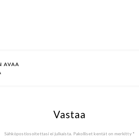
N AVAA
A
Vastaa
Sähköpostiosoitettasi ei julkaista.
Pakolliset kentät on merkitty
*