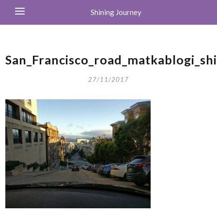
Shining Journey
San_Francisco_road_matkablogi_sh
27/11/2017