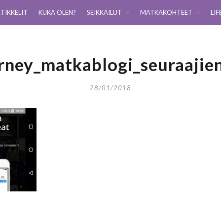
TIKKELIT
KUKA OLEN?
SEIKKAILUT
MATKAKOHTEET
LIF
urney_matkablogi_seuraajie
28/01/2018