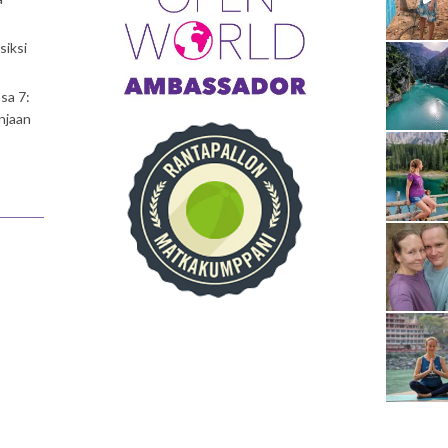
siksi
sa 7:
njaan