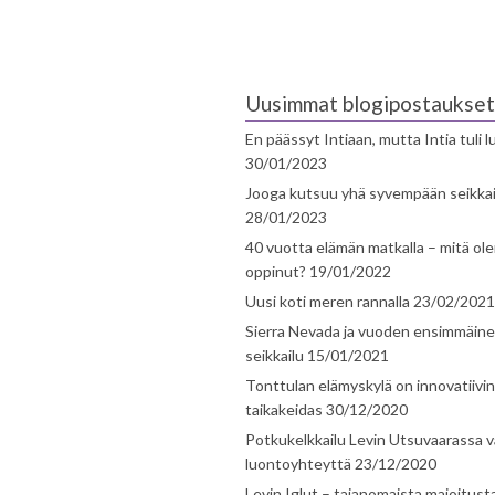
Uusimmat blogipostaukset
En päässyt Intiaan, mutta Intia tuli 
30/01/2023
Jooga kutsuu yhä syvempään seikka
28/01/2023
40 vuotta elämän matkalla – mitä ol
oppinut?
19/01/2022
Uusi koti meren rannalla
23/02/2021
Sierra Nevada ja vuoden ensimmäin
seikkailu
15/01/2021
Tonttulan elämyskylä on innovatiivi
taikakeidas
30/12/2020
Potkukelkkailu Levin Utsuvaarassa v
luontoyhteyttä
23/12/2020
Levin Iglut – taianomaista majoitust