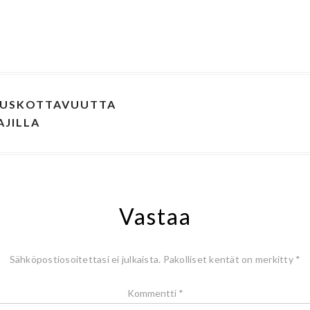
 USKOTTAVUUTTA
AJILLA
Vastaa
Sähköpostiosoitettasi ei julkaista.
Pakolliset kentät on merkitty
*
Kommentti
*