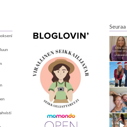
Seuraa 
luokseni
iluun
en
en
nen
ahvisti
a