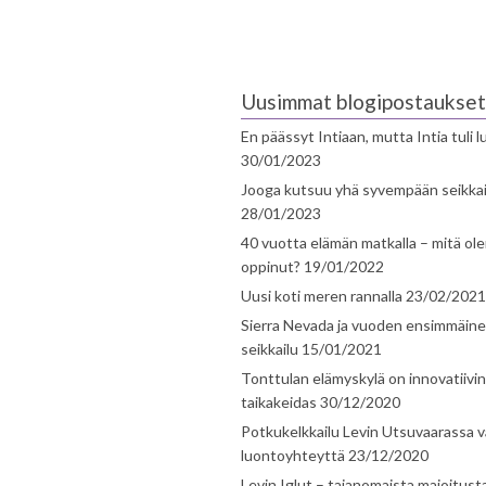
Uusimmat blogipostaukset
En päässyt Intiaan, mutta Intia tuli 
30/01/2023
Jooga kutsuu yhä syvempään seikka
28/01/2023
40 vuotta elämän matkalla – mitä ol
oppinut?
19/01/2022
Uusi koti meren rannalla
23/02/2021
Sierra Nevada ja vuoden ensimmäin
seikkailu
15/01/2021
Tonttulan elämyskylä on innovatiivi
taikakeidas
30/12/2020
Potkukelkkailu Levin Utsuvaarassa v
luontoyhteyttä
23/12/2020
Levin Iglut – taianomaista majoitust