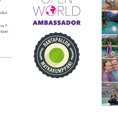
siksi
sa 7:
njaan