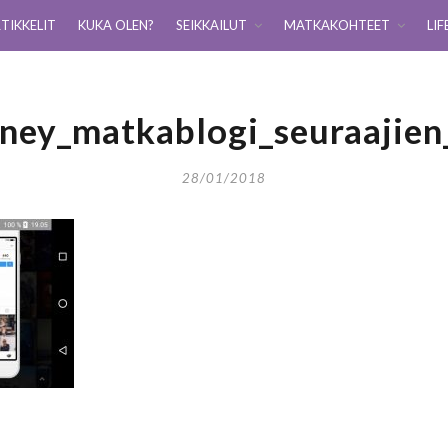
TIKKELIT
KUKA OLEN?
SEIKKAILUT
MATKAKOHTEET
LIF
rney_matkablogi_seuraajie
28/01/2018