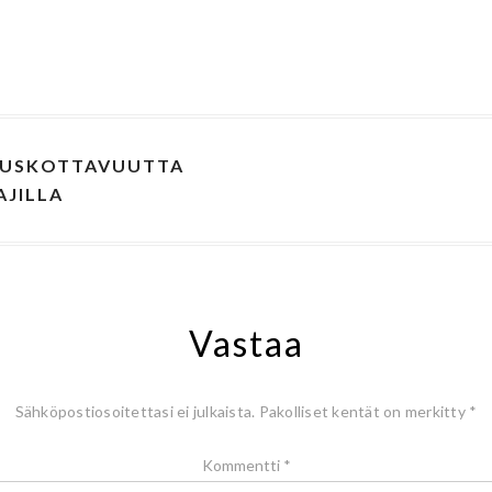
 USKOTTAVUUTTA
AJILLA
Vastaa
Sähköpostiosoitettasi ei julkaista.
Pakolliset kentät on merkitty
*
Kommentti
*