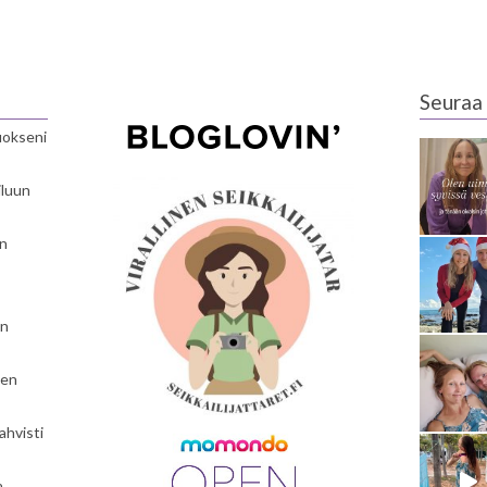
Seuraa 
luokseni
iluun
en
en
nen
ahvisti
a