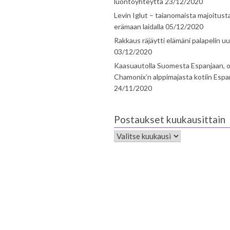
luontoyhteyttä
23/12/2020
Levin Iglut – taianomaista majoitust
erämaan laidalla
05/12/2020
Rakkaus räjäytti elämäni palapelin uu
03/12/2020
Kaasuautolla Suomesta Espanjaan, o
Chamonix’n alppimajasta kotiin Espa
24/11/2020
Postaukset kuukausittain