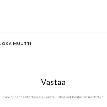
 JOKA MUUTTI
Vastaa
Sähköpostiosoitettasi ei julkaista.
Pakolliset kentät on merkitty
*