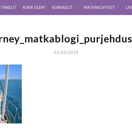
TIKKELIT
KUKA OLEN?
SEIKKAILUT
MATKAKOHTEET
LIF
urney_matkablogi_purjehdus
31/03/2018