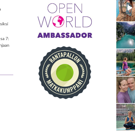
a
siksi
sa 7:
njaan