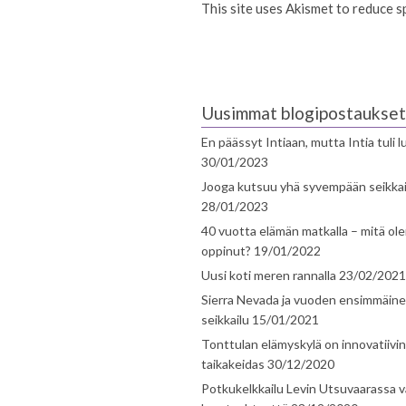
This site uses Akismet to reduce 
Uusimmat blogipostaukset
En päässyt Intiaan, mutta Intia tuli 
30/01/2023
Jooga kutsuu yhä syvempään seikka
28/01/2023
40 vuotta elämän matkalla – mitä ol
oppinut?
19/01/2022
Uusi koti meren rannalla
23/02/2021
Sierra Nevada ja vuoden ensimmäin
seikkailu
15/01/2021
Tonttulan elämyskylä on innovatiivi
taikakeidas
30/12/2020
Potkukelkkailu Levin Utsuvaarassa v