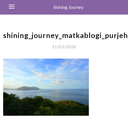
Shining Journey
shining_journey_matkablogi_purj
31/03/2018