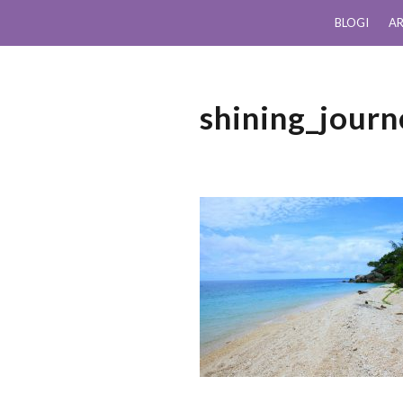
BLOGI
AR
shining_jour