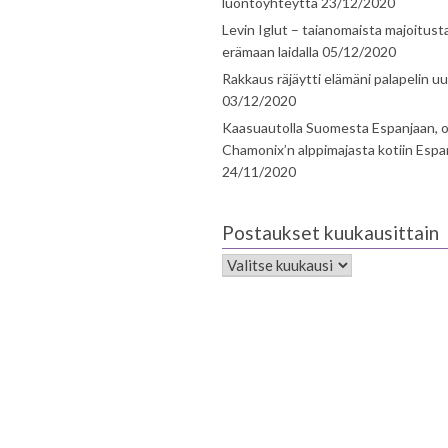
luontoyhteyttä
23/12/2020
Levin Iglut – taianomaista majoitust
erämaan laidalla
05/12/2020
Rakkaus räjäytti elämäni palapelin uu
03/12/2020
Kaasuautolla Suomesta Espanjaan, o
Chamonix’n alppimajasta kotiin Espa
24/11/2020
Postaukset kuukausittain