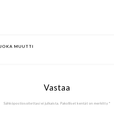
 JOKA MUUTTI
Vastaa
Sähköpostiosoitettasi ei julkaista.
Pakolliset kentät on merkitty
*