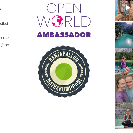
a
siksi
sa 7:
njaan