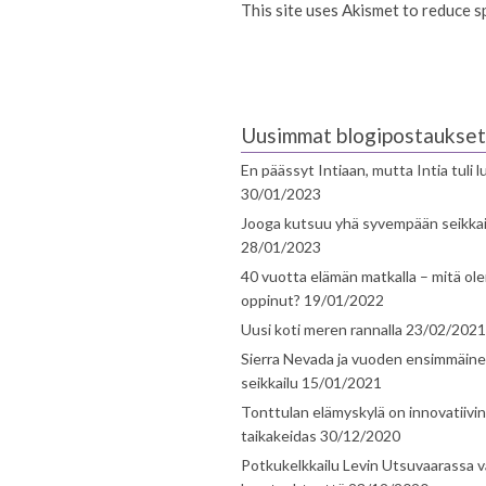
This site uses Akismet to reduce 
Uusimmat blogipostaukset
En päässyt Intiaan, mutta Intia tuli 
30/01/2023
Jooga kutsuu yhä syvempään seikka
28/01/2023
40 vuotta elämän matkalla – mitä ol
oppinut?
19/01/2022
Uusi koti meren rannalla
23/02/2021
Sierra Nevada ja vuoden ensimmäin
seikkailu
15/01/2021
Tonttulan elämyskylä on innovatiivi
taikakeidas
30/12/2020
Potkukelkkailu Levin Utsuvaarassa v