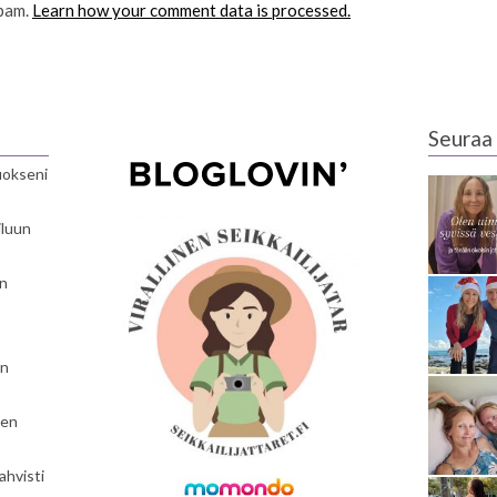
spam.
Learn how your comment data is processed.
Seuraa 
luokseni
iluun
en
en
nen
ahvisti