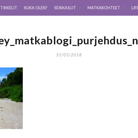
TIKKELIT
KUKA OLEN?
SEIKKAILUT
MATKAKOHTEET
LIF
ney_matkablogi_purjehdus_
31/03/2018