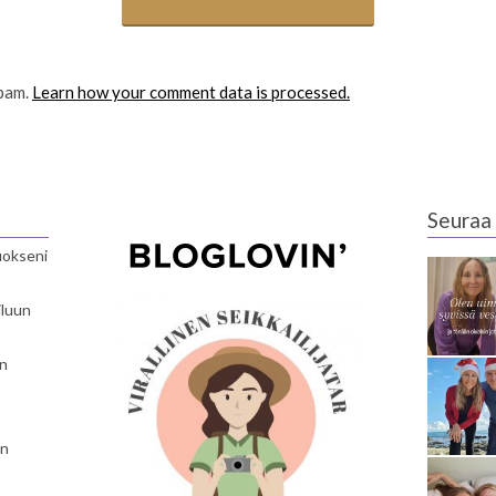
spam.
Learn how your comment data is processed.
Seuraa 
luokseni
iluun
en
en