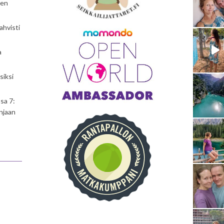
nen
ahvisti
a
siksi
sa 7:
njaan