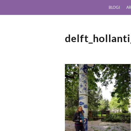
BLOGI
AR
delft_hollant