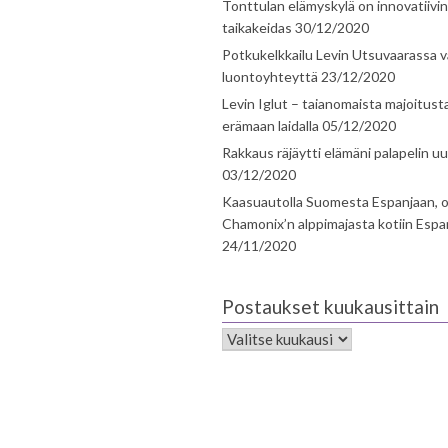
Tonttulan elämyskylä on innovatiivi
taikakeidas
30/12/2020
Potkukelkkailu Levin Utsuvaarassa v
luontoyhteyttä
23/12/2020
Levin Iglut – taianomaista majoitust
erämaan laidalla
05/12/2020
Rakkaus räjäytti elämäni palapelin uu
03/12/2020
Kaasuautolla Suomesta Espanjaan, o
Chamonix’n alppimajasta kotiin Espa
24/11/2020
Postaukset kuukausittain