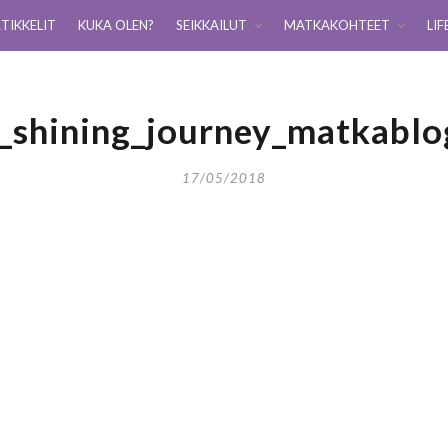
TIKKELIT
KUKA OLEN?
SEIKKAILUT
MATKAKOHTEET
LIF
i_shining_journey_matkabl
17/05/2018