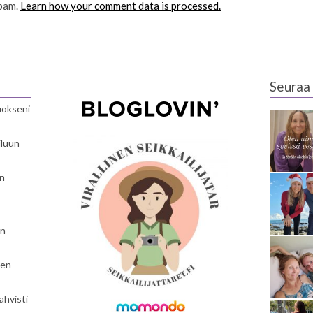
spam.
Learn how your comment data is processed.
Seuraa 
luokseni
iluun
en
en
nen
ahvisti