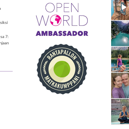
a
siksi
sa 7:
njaan