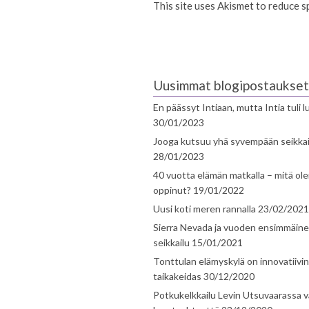
This site uses Akismet to reduce 
Uusimmat blogipostaukset
En päässyt Intiaan, mutta Intia tuli 
30/01/2023
Jooga kutsuu yhä syvempään seikka
28/01/2023
40 vuotta elämän matkalla – mitä ol
oppinut?
19/01/2022
Uusi koti meren rannalla
23/02/2021
Sierra Nevada ja vuoden ensimmäin
seikkailu
15/01/2021
Tonttulan elämyskylä on innovatiivi
taikakeidas
30/12/2020
Potkukelkkailu Levin Utsuvaarassa v