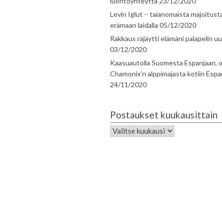
luontoyhteyttä
23/12/2020
Levin Iglut – taianomaista majoitust
erämaan laidalla
05/12/2020
Rakkaus räjäytti elämäni palapelin uu
03/12/2020
Kaasuautolla Suomesta Espanjaan, o
Chamonix’n alppimajasta kotiin Espa
24/11/2020
Postaukset kuukausittain