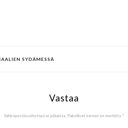
NAALIEN SYDÄMESSÄ
Vastaa
Sähköpostiosoitettasi ei julkaista.
Pakolliset kentät on merkitty
*